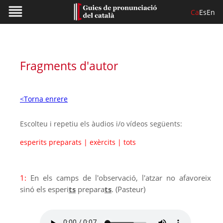
Ca
Es
En
Fragments d'autor
<Torna enrere
Escolteu i repetiu els àudios i/o vídeos següents:
esperits preparats
|
exèrcits
|
tots
1:
En els camps de l'observació, l'atzar no afavoreix
sinó els esperi
ts
prepara
ts
. (Pasteur)