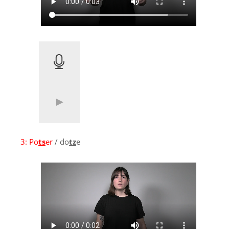
3:
Po
ts
er
/ do
tz
e