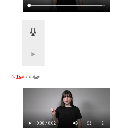
4:
Ts
ar
/ do
tz
e