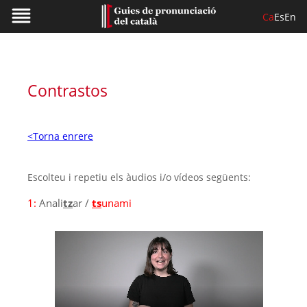
Ca
Es
En
Contrastos
<Torna enrere
Escolteu i repetiu els àudios i/o vídeos següents:
1:
Anali
tz
ar /
ts
unami