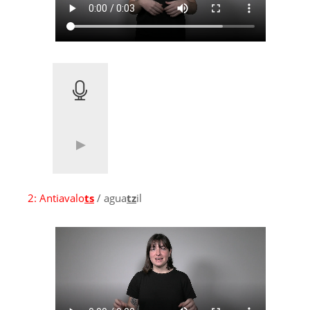
2:
Antiavalo
ts
/ agua
tz
il