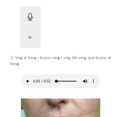
2:
Vis
c
al bos
c
i busco ves
c
i vis
c
del ves
c
que busco al
bos
c
.