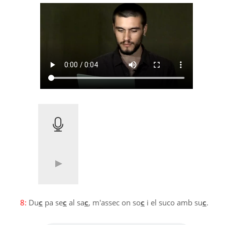
8:
Du
c
pa se
c
al sa
c
, m'assec on so
c
i el suco amb su
c
.