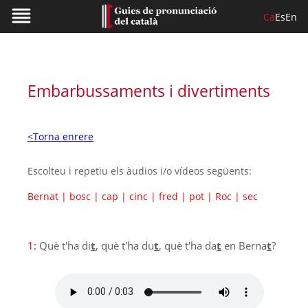
Ca
Es
En
Embarbussaments i divertiments
<Torna enrere
Escolteu i repetiu els àudios i/o vídeos següents:
Bernat
|
bosc
|
cap
|
cinc
|
fred
|
pot
|
Roc
|
sec
1:
Què t'ha di
t
, què t'ha du
t
, què t'ha da
t
en Berna
t
?