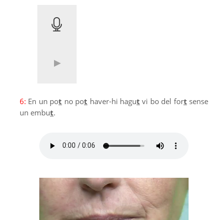
6:
En un po
t
no po
t
haver-hi hagu
t
vi bo del for
t
sense
un embu
t
.