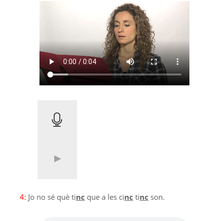
4:
Jo no sé què ti
nc
que a les ci
nc
ti
nc
son.