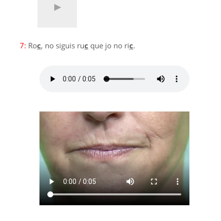
7:
Ro
c
, no siguis ru
c
que jo no ri
c
.