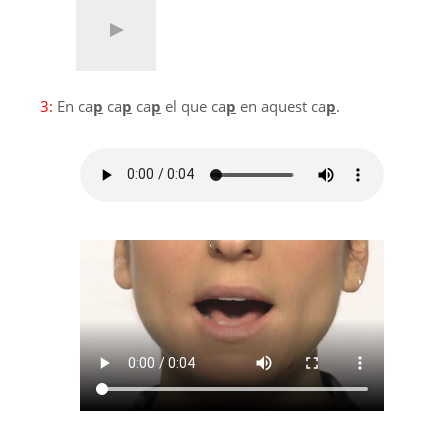
3:
En ca
p
ca
p
ca
p
el que ca
p
en aquest ca
p
.