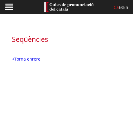
Ca
Es
En
Seqüències
<Torna enrere