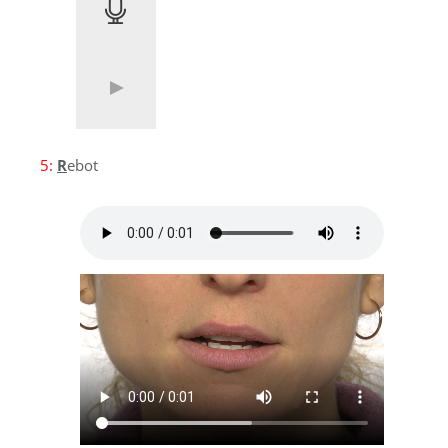
5:
R
ebot