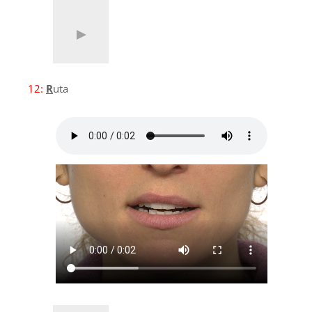
12:
R
uta