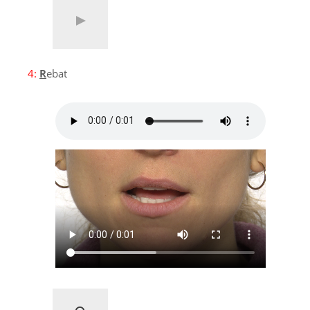
4:
R
ebat