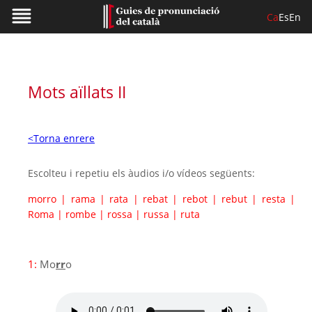
Ca
Es
En
Mots aïllats II
<Torna enrere
Escolteu i repetiu els àudios i/o vídeos següents:
morro
|
rama
|
rata
|
rebat
|
rebot
|
rebut
|
resta
|
Roma
|
rombe
|
rossa
|
russa
|
ruta
1:
Mo
rr
o