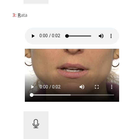
3:
R
ata