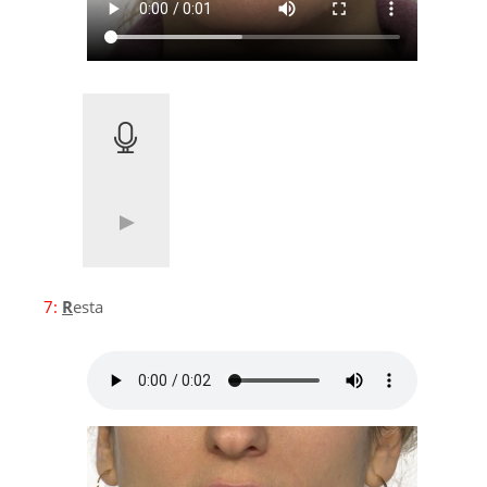
7:
R
esta