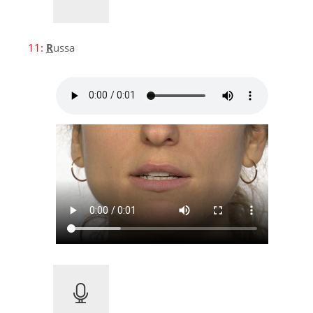
11:
R
ussa