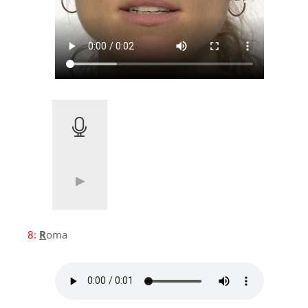
8:
R
oma