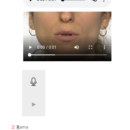
2:
R
ama