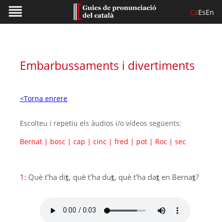
Ca
Es
En
Embarbussaments i divertiments
<Torna enrere
Escolteu i repetiu els àudios i/o vídeos següents:
Bernat
|
bosc
|
cap
|
cinc
|
fred
|
pot
|
Roc
|
sec
1:
Què t'ha di
t
, què t'ha du
t
, què t'ha da
t
en Berna
t
?