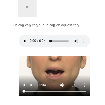
3:
En ca
p
ca
p
ca
p
el que ca
p
en aquest ca
p
.