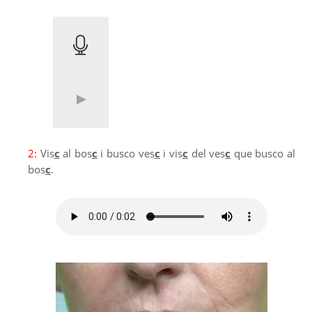
2:
Vis
c
al bos
c
i busco ves
c
i vis
c
del ves
c
que busco al
bos
c
.