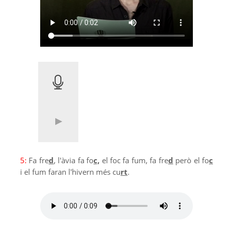
5:
Fa fre
d
, l'àvia fa fo
c,
el foc fa fum, fa fre
d
però el fo
c
i el fum faran l'hivern més cu
rt
.