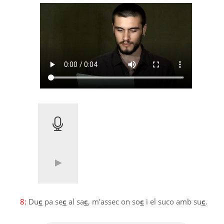
8:
Du
c
pa se
c
al sa
c
, m'assec on so
c
i el suco amb su
c
.