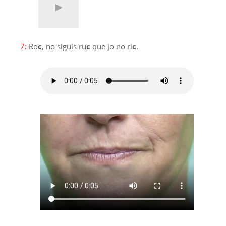
7:
Ro
c
, no siguis ru
c
que jo no ri
c
.