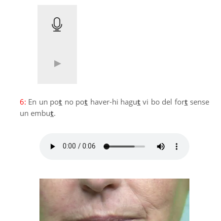
6:
En un po
t
no po
t
haver-hi hagu
t
vi bo del for
t
sense
un embu
t
.