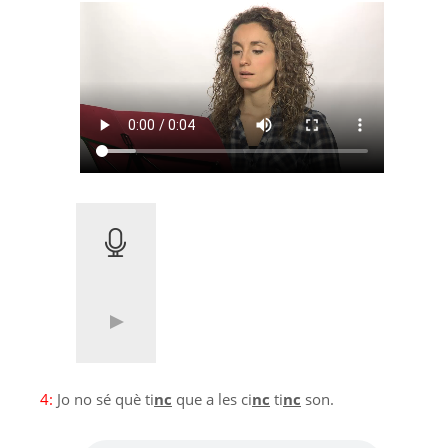
4:
Jo no sé què ti
nc
que a les ci
nc
ti
nc
son.