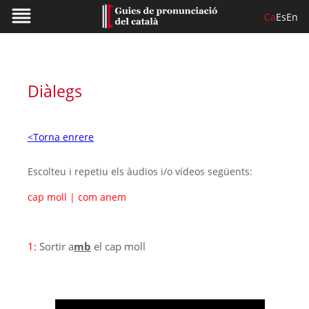
Ca
Es
En
Diàlegs
<Torna enrere
Escolteu i repetiu els àudios i/o vídeos següents:
cap moll
|
com anem
1:
Sortir a
mb
el cap moll