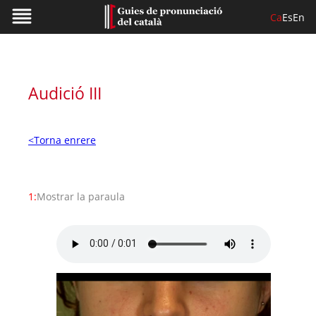
Ca
Es
En
Audició III
<Torna enrere
1:
Mostrar la paraula