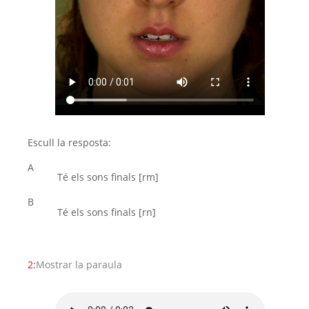
Escull la resposta:
A
Té els sons finals [rm]
B
Té els sons finals [rn]
2:
Mostrar la paraula