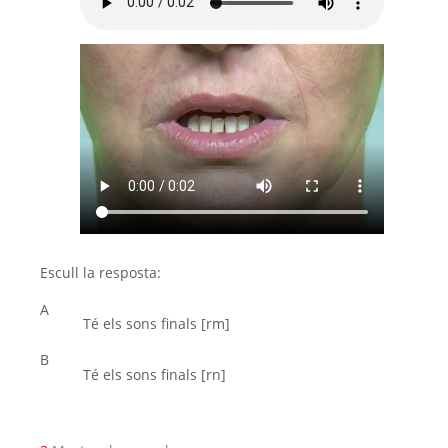
Escull la resposta:
A
Té els sons finals [rm]
B
Té els sons finals [rn]