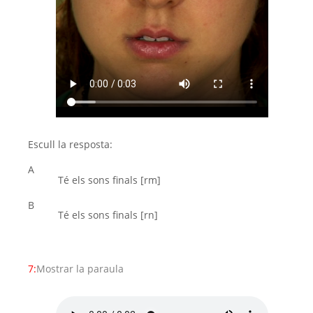
Escull la resposta:
A
Té els sons finals [rm]
B
Té els sons finals [rn]
7:
Mostrar la paraula