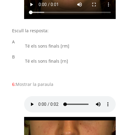
Escull la resposta:
A
Té els sons finals [rm]
B
Té els sons finals [rn]
6:
Mostrar la paraula