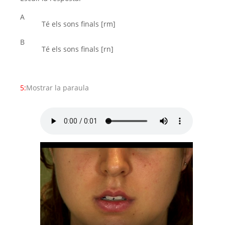
A
Té els sons finals [rm]
B
Té els sons finals [rn]
5:
Mostrar la paraula