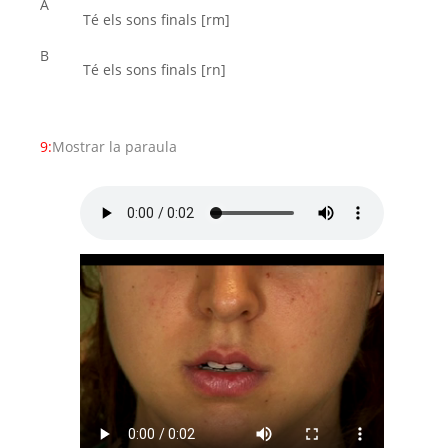
A
Té els sons finals [rm]
B
Té els sons finals [rn]
9:
Mostrar la paraula