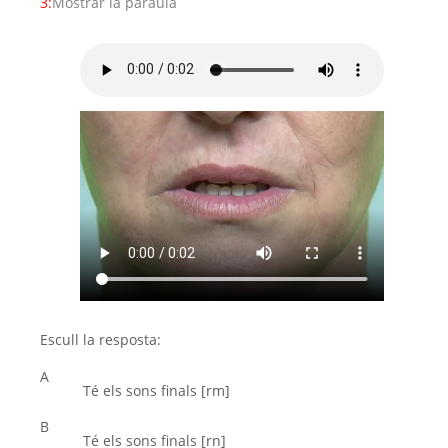
3:
Mostrar la paraula
Escull la resposta:
A
Té els sons finals [rm]
B
Té els sons finals [rn]