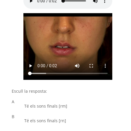
Escull la resposta:
A
Té els sons finals [rm]
B
Té els sons finals [rn]