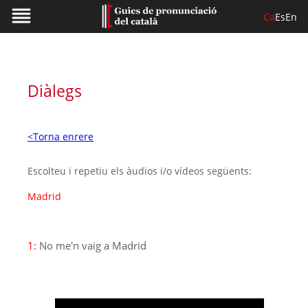
Ca
Es
En
Diàlegs
<Torna enrere
Escolteu i repetiu els àudios i/o vídeos següents:
Madrid
1:
No me'n vaig a Madrid