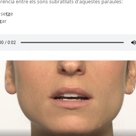
ferència entre els sons subratllats d'aquestes paraules:
-
se
tz
e
z
ar