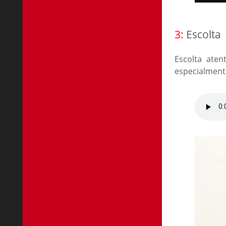
3:
Escolta
Escolta ate
especialment 