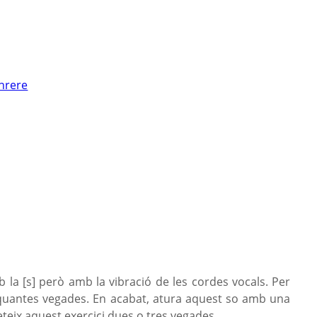
nrere
b la [s] però amb la vibració de les cordes vocals. Per
es quantes vegades. En acabat, atura aquest so amb una
teix aquest exercici dues o tres vegades.