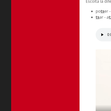
Escolta la di
po
ts
er 
ts
ar -
a
t