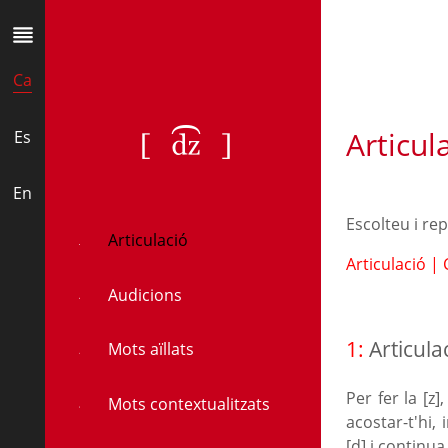
Ca
Articul
[ʣ]
Es
En
Escolteu i re
Articulació
Articulació
|
Audicions
1:
Articula
Mots aïllats
Per fer la [z
Mots contextualitzats
acostar­-t'hi
[d] i continua