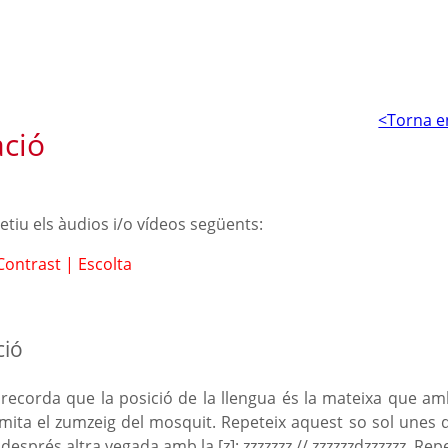
<Torna e
ació
petiu els àudios i/o vídeos següents:
Contrast
|
Escolta
ció
], recorda que la posició de la llengua és la mateixa que am
, imita el zumzeig del mosquit. Repeteix aquest so sol un
 després altra vegada amb la [z]: zzzzzzz // zzzzzzdzzzzzz.
Repe