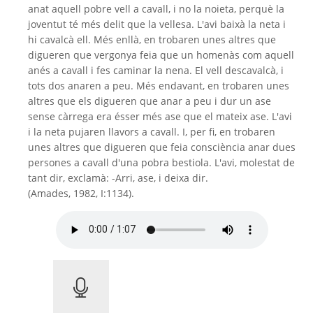
anat aquell pobre vell a cavall, i no la noieta, perquè la
joventut té més delit que la vellesa. L'avi baixà la neta i
hi cavalcà ell. Més enllà, en trobaren unes altres que
digueren que vergonya feia que un homenàs com aquell
anés a cavall i fes caminar la nena. El vell descavalcà, i
tots dos anaren a peu. Més endavant, en trobaren unes
altres que els digueren que anar a peu i dur un ase
sense càrrega era ésser més ase que el mateix ase. L'avi
i la neta pujaren llavors a cavall. I, per fi, en trobaren
unes altres que digueren que feia consciència anar dues
persones a cavall d'una pobra bestiola. L'avi, molestat de
tant dir, exclamà: -Arri, ase, i deixa dir.
(Amades, 1982, I:1134).