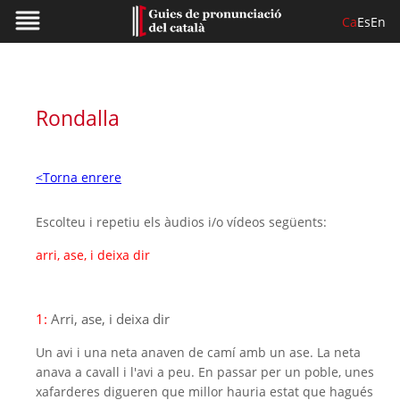
Ca
Es
En
Rondalla
<Torna enrere
Escolteu i repetiu els àudios i/o vídeos següents:
arri, ase, i deixa dir
1:
Arri, ase, i deixa dir
Un avi i una neta anaven de camí amb un ase. La neta
anava a cavall i l'avi a peu. En passar per un poble, unes
xafarderes digueren que millor hauria estat que hagués