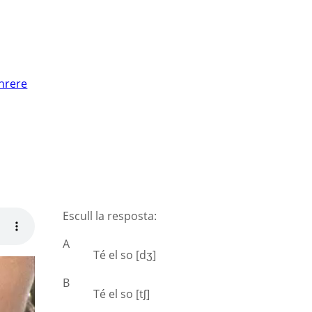
nrere
Escull la resposta:
A
Té el so [dʒ]
B
Té el so [tʃ]