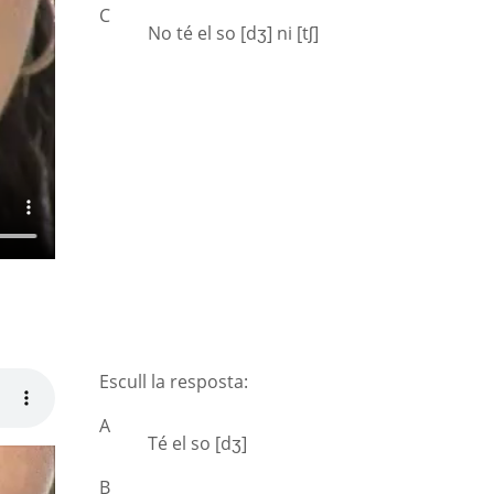
C
No té el so [dʒ] ni [tʃ]
Escull la resposta:
A
Té el so [dʒ]
B