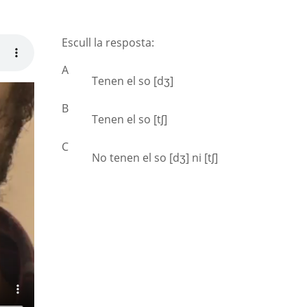
Escull la resposta:
A
Tenen el so [dʒ]
B
Tenen el so [tʃ]
C
No tenen el so [dʒ] ni [tʃ]