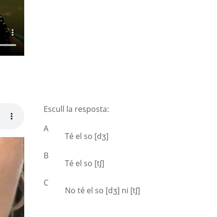
Escull la resposta:
A
Té el so [dʒ]
B
Té el so [tʃ]
C
No té el so [dʒ] ni [tʃ]