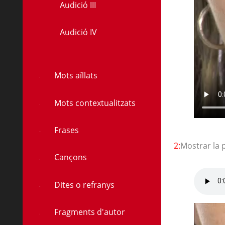
Audició III
Audició IV
à
Mots aïllats
Mots contextualitzats
Frases
2:
Mostrar la 
Cançons
Dites o refranys
Fragments d'autor