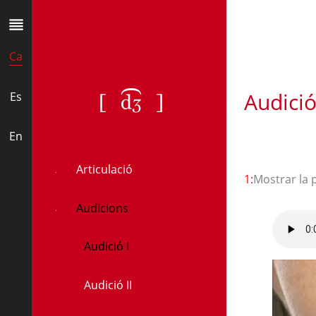
Ca
Audició
[ʤ]
Es
En
Articulació
1:
Mostrar la 
Audicions
Audició I
Audició II