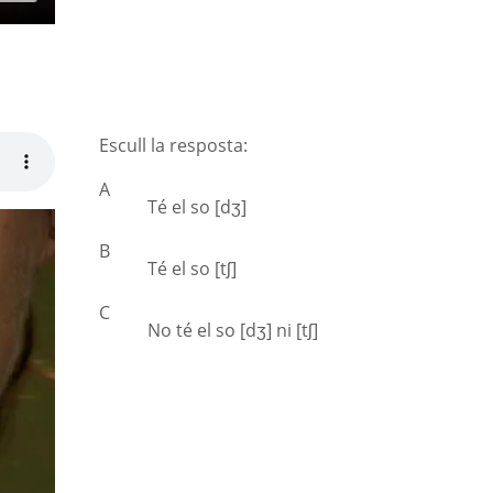
Escull la resposta:
A
Té el so [dʒ]
B
Té el so [tʃ]
C
No té el so [dʒ] ni [tʃ]