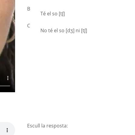
B
Té el so [tʃ]
C
No té el so [dʒ] ni [tʃ]
Escull la resposta: