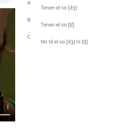
A
Tenen el so [dʒ]
B
Tenen el so [tʃ]
C
No té el so [dʒ] ni [tʃ]