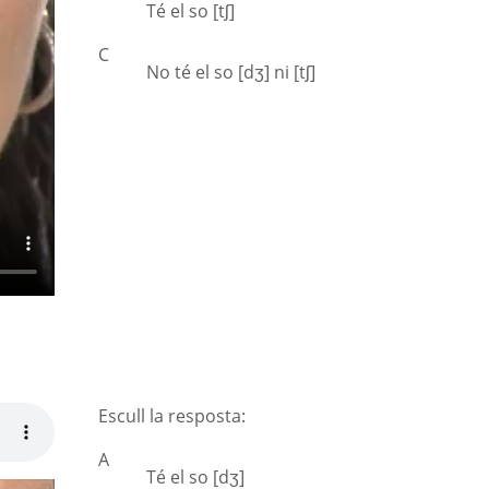
Té el so [tʃ]
C
No té el so [dʒ] ni [tʃ]
Escull la resposta:
A
Té el so [dʒ]