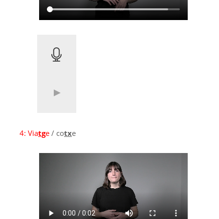
4:
Via
tg
e
/ co
tx
e