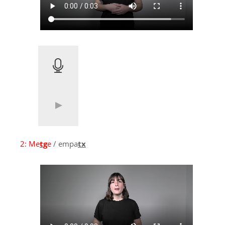
2:
Me
tg
e
/ empa
tx