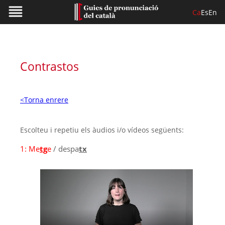
Ca
Es
En
Contrastos
<Torna enrere
Escolteu i repetiu els àudios i/o vídeos següents:
1:
Me
tg
e
/ despa
tx