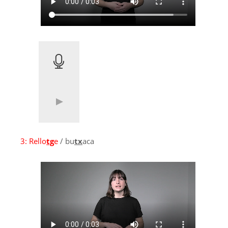
3:
Rello
tg
e
/ bu
tx
aca