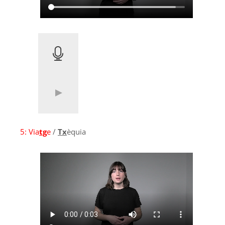
5:
Via
tg
e
/
Tx
èquia