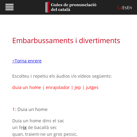
Ca
Es
En
Embarbussaments i divertiments
<Torna enrere
Escolteu i repetiu els àudios i/o vídeos següents:
duia un home
|
enrajolador
|
Jep
|
jutges
1:
Duia un home
Duia un home dins el sac
un fe
ix
de bacallà sec
quan, traient-ne un gros pessic,