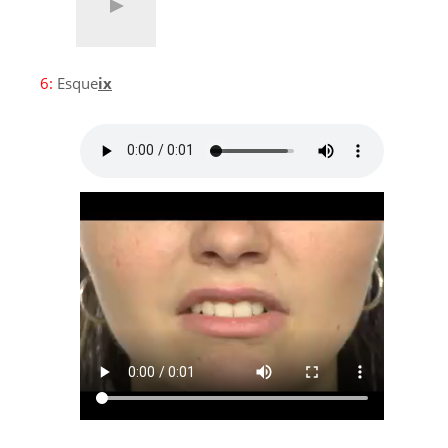
6:
Esque
ix