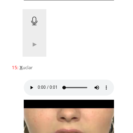
15:
X
uclar