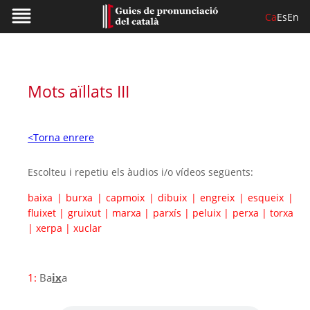
Ca
Es
En
Mots aïllats III
<Torna enrere
Escolteu i repetiu els àudios i/o vídeos següents:
baixa
|
burxa
|
capmoix
|
dibuix
|
engreix
|
esqueix
|
fluixet
|
gruixut
|
marxa
|
parxís
|
peluix
|
perxa
|
torxa
|
xerpa
|
xuclar
1:
Ba
ix
a