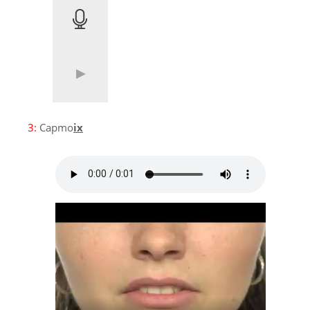
3:
Capmo
ix