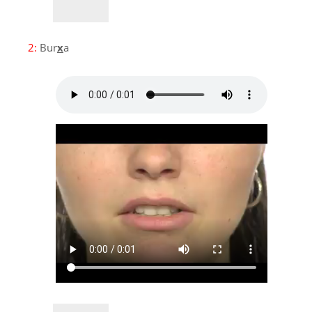
2:
Bur
x
a