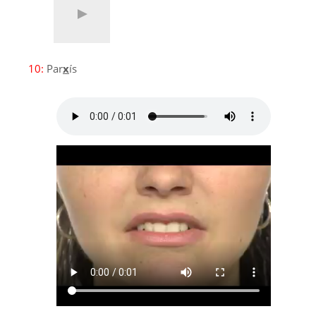
10:
Par
x
ís