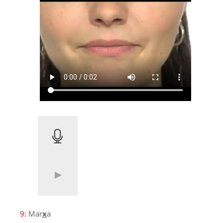
9:
Mar
x
a