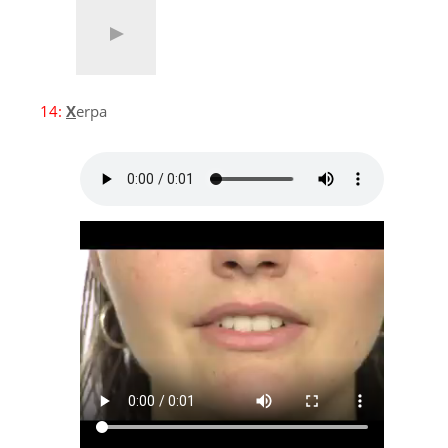
14:
X
erpa