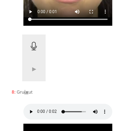
8:
Gru
ix
ut