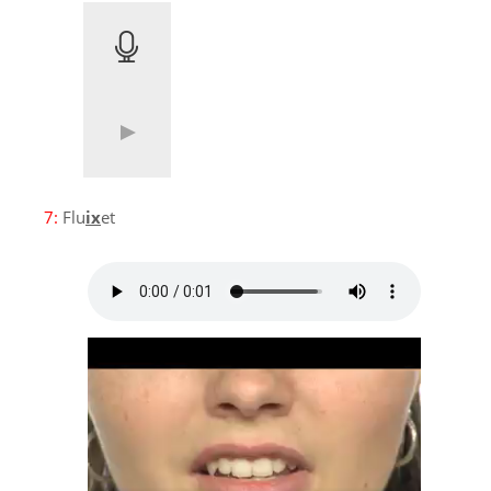
7:
Flu
ix
et