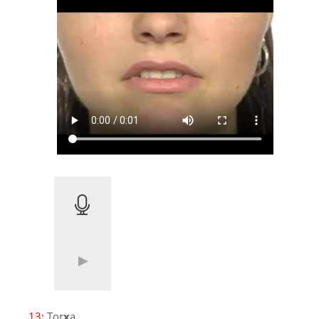
13:
Tor
x
a