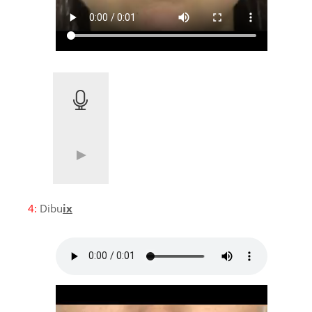
4:
Dibu
ix