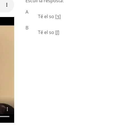
Escull la resposta:
A
Té el so [ʒ]
B
Té el so [ʃ]