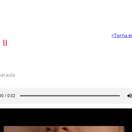
<Torna e
II
paraula