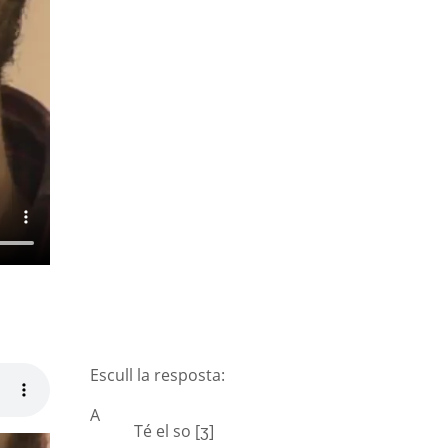
Escull la resposta:
A
Té el so [ʒ]