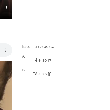
Escull la resposta:
A
Té el so [ʒ]
B
Té el so [ʃ]