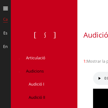
Ca
Audició 
[ʃ]
Es
En
Articulació
1:
Mostrar la 
Audicions
Audició I
Audició II