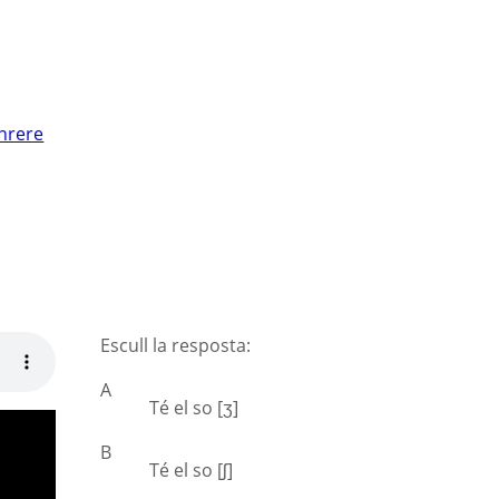
nrere
Escull la resposta:
A
Té el so [ʒ]
B
Té el so [ʃ]