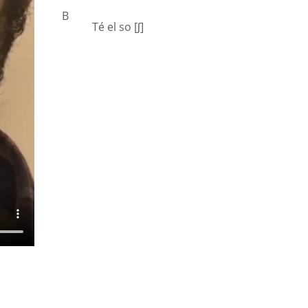
B
Té el so [ʃ]