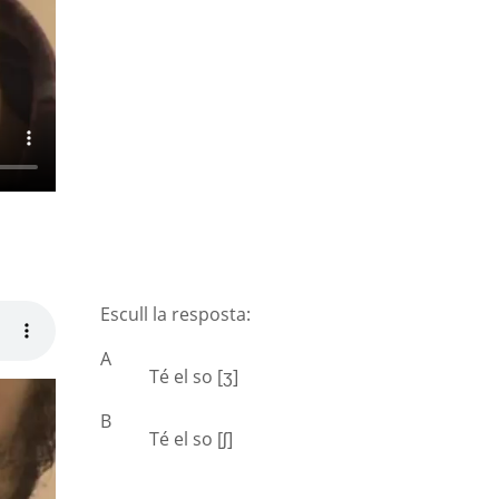
Escull la resposta:
A
Té el so [ʒ]
B
Té el so [ʃ]