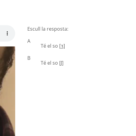
Escull la resposta:
A
Té el so [ʒ]
B
Té el so [ʃ]