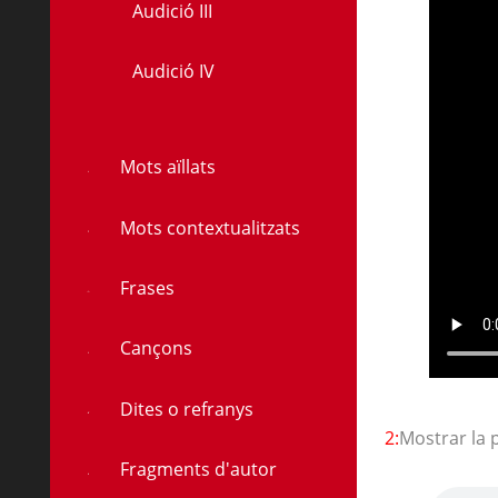
Audició III
Audició IV
à
Mots aïllats
Mots contextualitzats
Frases
Cançons
Dites o refranys
2:
Mostrar la 
Fragments d'autor