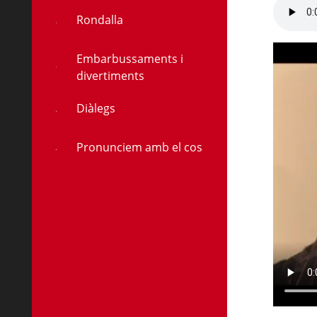
Rondalla
Embarbussaments i
divertiments
Diàlegs
Pronunciem amb el cos