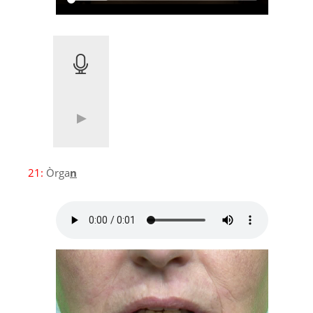
21:
Òrga
n