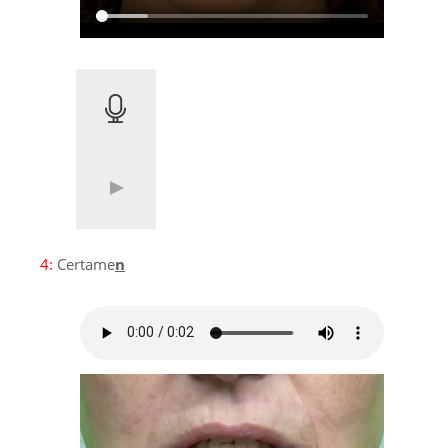
4:
Certame
n