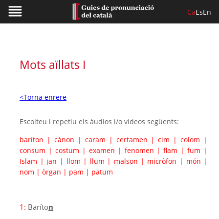
Ca
Es
En
Mots aïllats I
<Torna enrere
Escolteu i repetiu els àudios i/o vídeos següents:
baríton
|
cànon
|
caram
|
certamen
|
cim
|
colom
|
consum
|
costum
|
examen
|
fenomen
|
flam
|
fum
|
Islam
|
jan
|
llom
|
llum
|
malson
|
micròfon
|
món
|
nom
|
òrgan
|
pam
|
patum
1:
Baríto
n