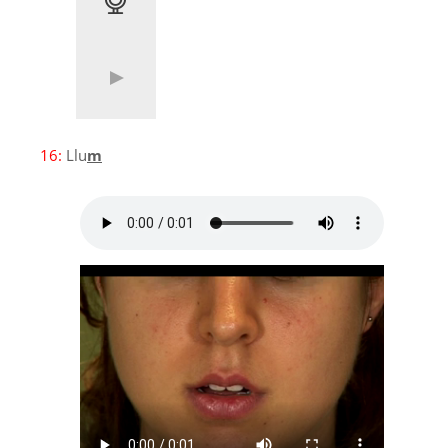
16:
Llu
m