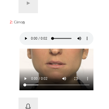
2:
Càno
n