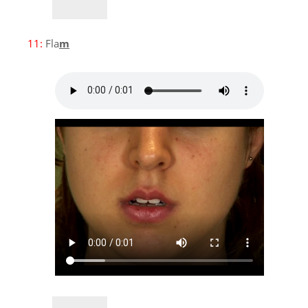
11:
Fla
m