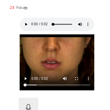
23:
Patu
m