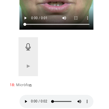
18:
Micròfo
n