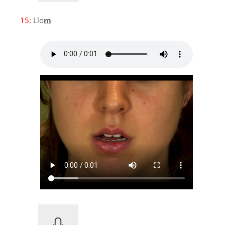
15:
Llo
m