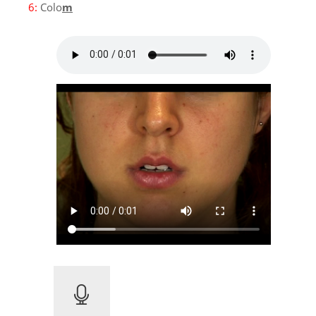
6:
Colo
m