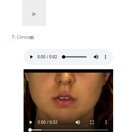
7:
Consu
m