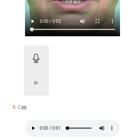
5:
Ci
m