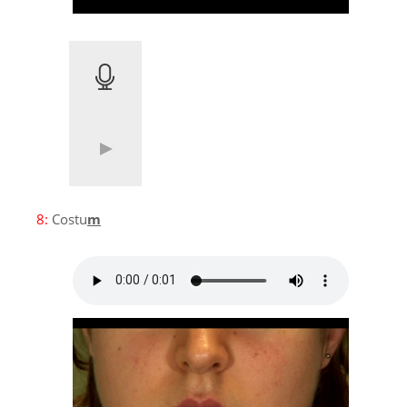
8:
Costu
m