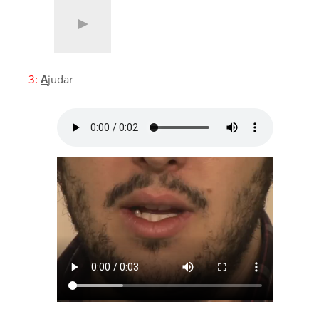
3:
A
judar