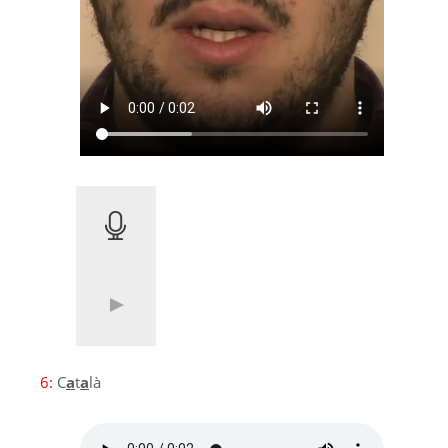
6:
C
a
t
a
là