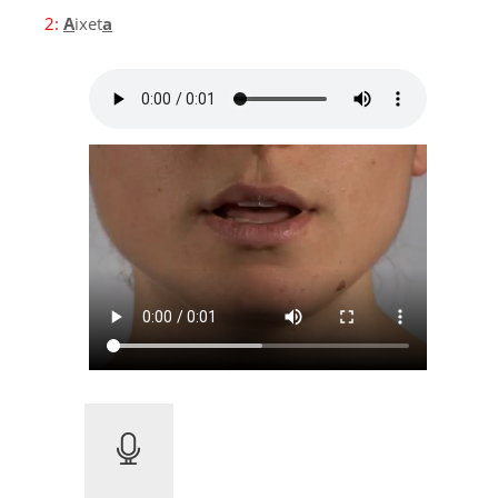
2:
A
ixet
a