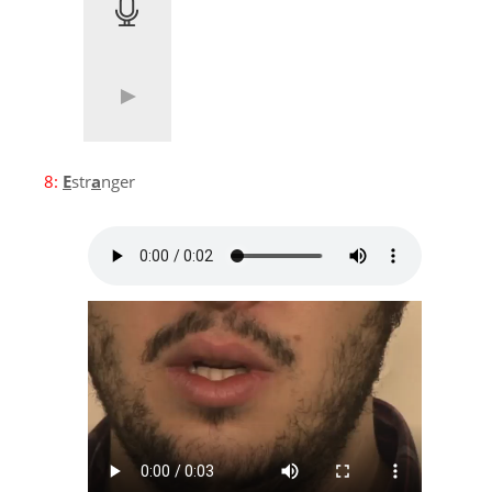
8:
E
str
a
nger