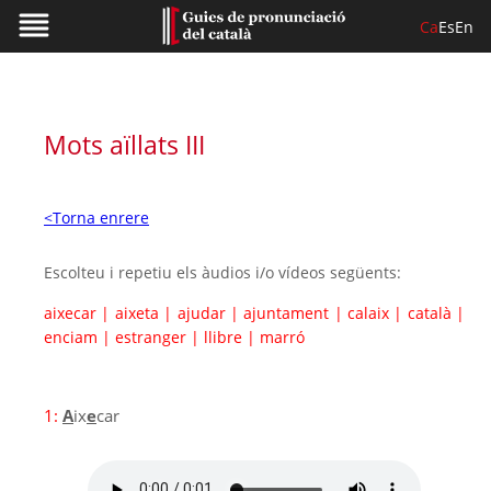
Ca
Es
En
Mots aïllats III
<Torna enrere
Escolteu i repetiu els àudios i/o vídeos següents:
aixecar
|
aixeta
|
ajudar
|
ajuntament
|
calaix
|
català
|
enciam
|
estranger
|
llibre
|
marró
1:
A
ix
e
car