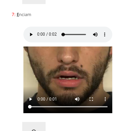
7:
E
nciam