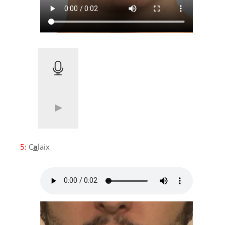
5:
C
a
laix