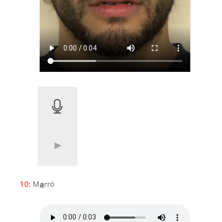
10:
M
a
rró