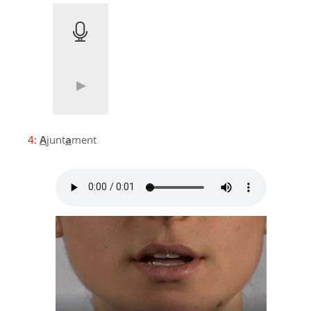
4:
A
junt
a
ment