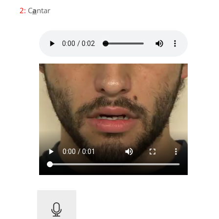
2:
C
a
ntar