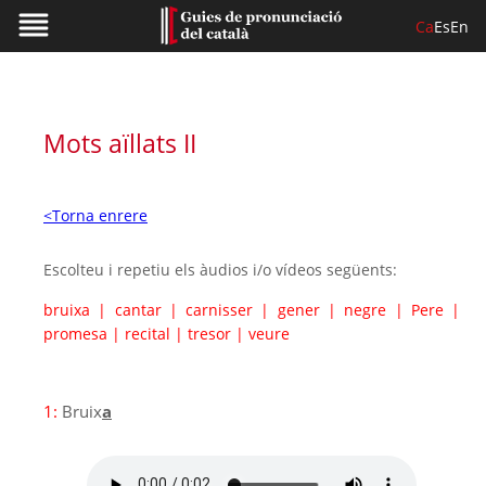
Ca
Es
En
Mots aïllats II
<Torna enrere
Escolteu i repetiu els àudios i/o vídeos següents:
bruixa
|
cantar
|
carnisser
|
gener
|
negre
|
Pere
|
promesa
|
recital
|
tresor
|
veure
1:
Bruix
a