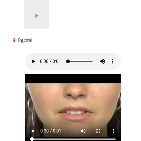
8:
R
e
cital