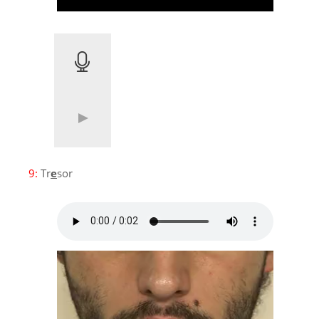
9:
Tr
e
sor