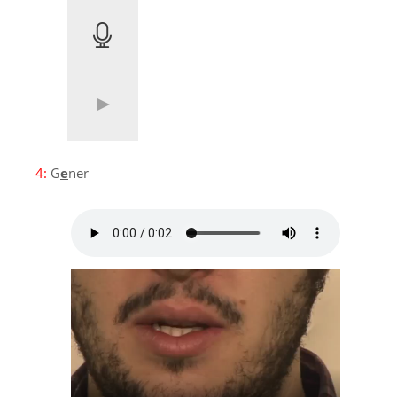
4:
G
e
ner