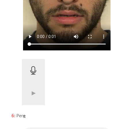
6:
Per
e