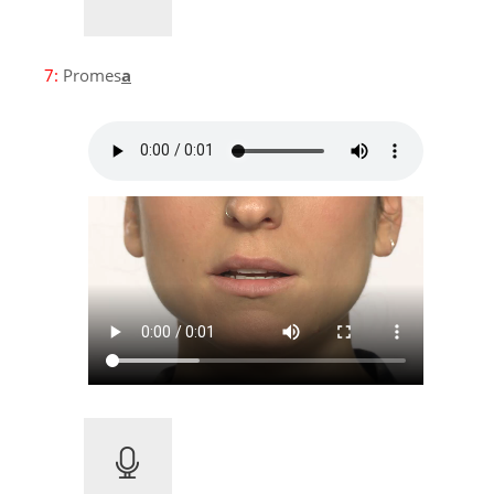
7:
Promes
a