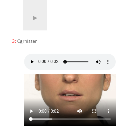
3:
C
a
rnisser