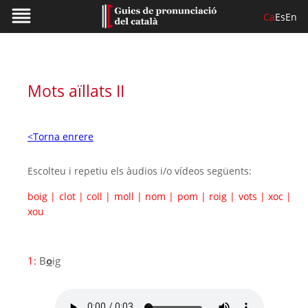
Ca
Es
En
Mots aïllats II
<Torna enrere
Escolteu i repetiu els àudios i/o vídeos següents:
boig
|
clot
|
coll
|
moll
|
nom
|
pom
|
roig
|
vots
|
xoc
|
xou
1:
B
o
ig