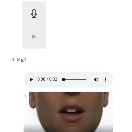
4:
M
o
ll