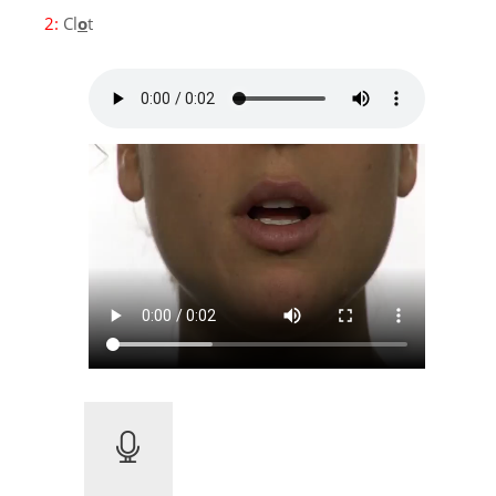
2:
Cl
o
t