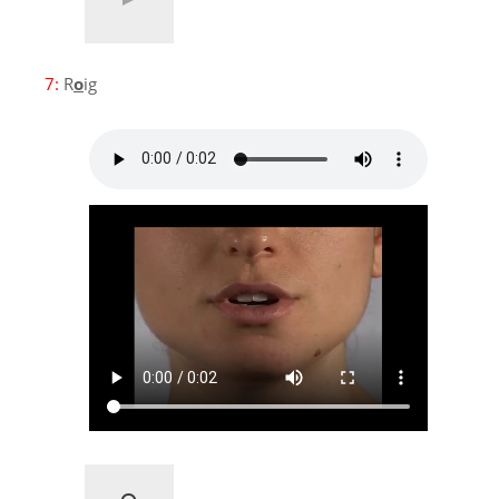
7:
R
o
ig