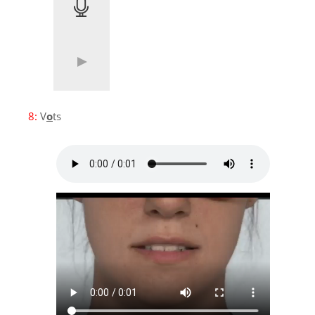
8:
V
o
ts