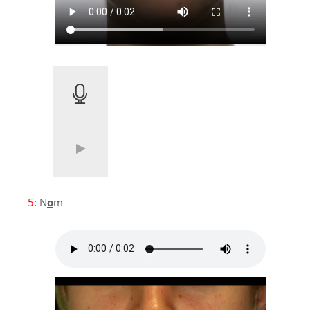
5:
N
o
m