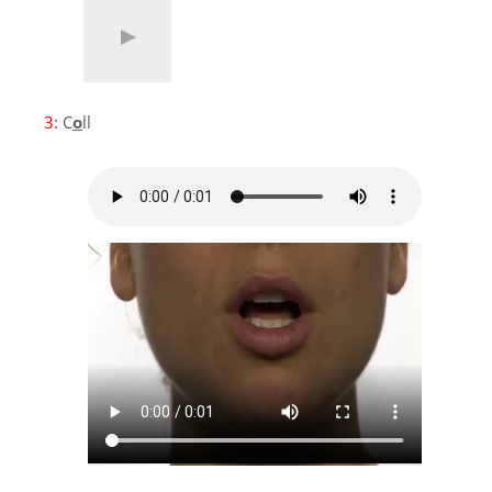
3:
C
o
ll