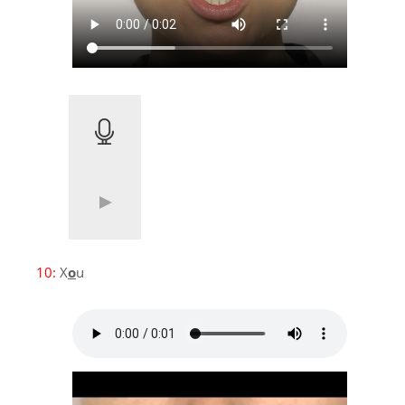
10:
X
o
u