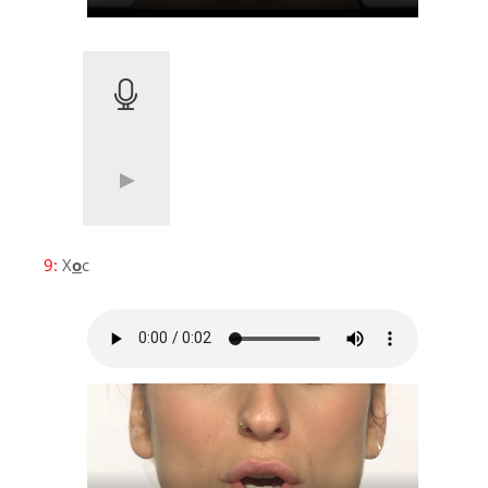
9:
X
o
c