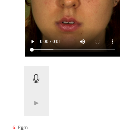
6:
P
o
m