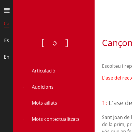
Ca
Cançon
[ɔ]
Es
En
Escolteu i re
Articulació
L'ase del rec
Audicions
1:
L'ase de
Mots aïllats
Sant Joan de 
Mots contextualitzats
de la prim, p
vós que en fe