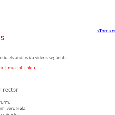
<Torna e
s
petiu els àudios i/o vídeos següents:
tor
|
mussol
|
plou
l rector
l'Erm,
rim, verder
o
la,
u miracles,