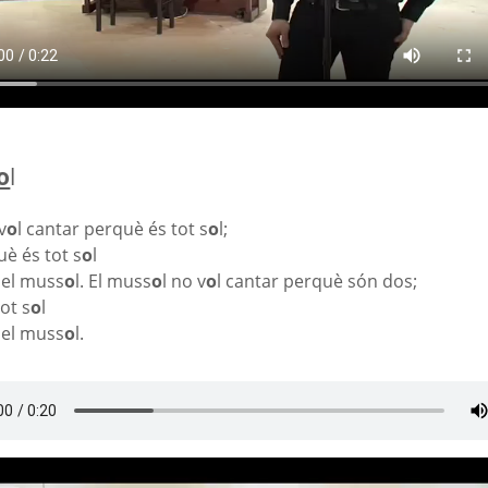
o
l
v
o
l cantar perquè és tot s
o
l;
è és tot s
o
l
 el muss
o
l.
El muss
o
l no v
o
l cantar perquè són dos;
tot s
o
l
 el muss
o
l.