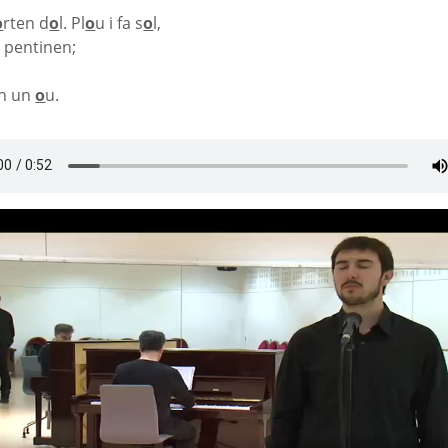
o
rten d
o
l.
Pl
o
u i fa s
o
l,
s pentinen;
an un
o
u.