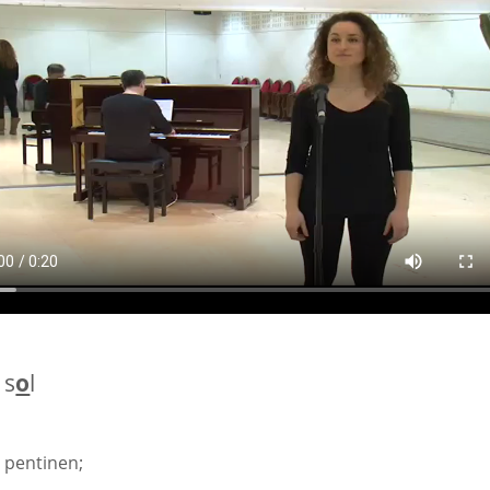
 s
o
l
s pentinen;