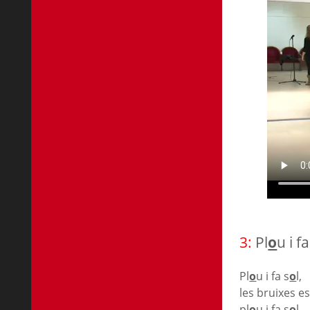
3:
Pl
o
u i fa
Pl
o
u i fa s
o
l,
les bruixes e
pl
o
u i fa s
o
l,