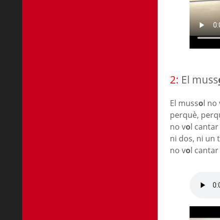
2:
El muss
El muss
o
l no 
perquè, perqu
no v
o
l cantar
ni dos, ni un 
no v
o
l cantar