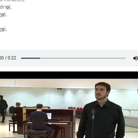
dri
o
l,
g
o
l,
g
o
l,