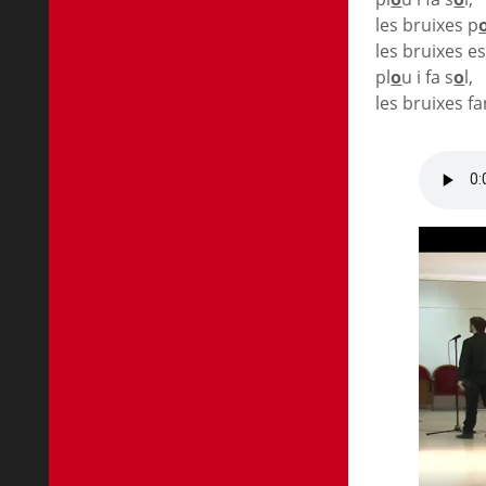
les bruixes p
les bruixes e
pl
o
u i fa s
o
l,
les bruixes f