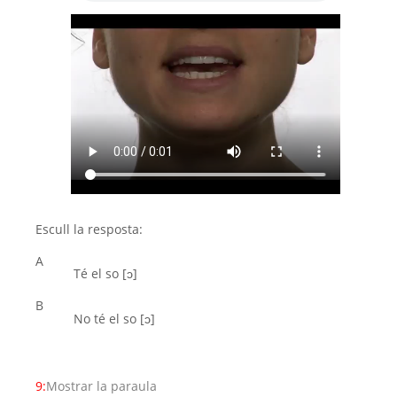
Escull la resposta:
A
Té el so [ͻ]
B
No té el so [ͻ]
9:
Mostrar la paraula