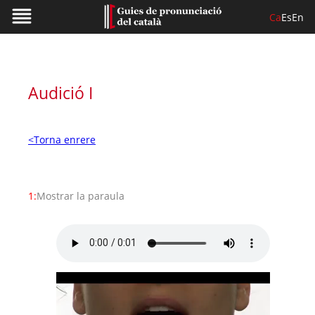
Ca
Es
En
Audició I
<Torna enrere
1:
Mostrar la paraula