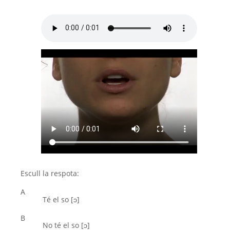
Escull la respota:
A
Té el so [ͻ]
B
No té el so [ͻ]