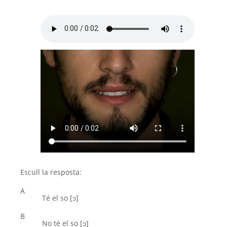
Escull la resposta:
A
Té el so [ͻ]
B
No té el so [ͻ]