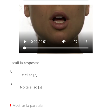
Escull la resposta:
A
Té el so [ͻ]
B
No té el so [ͻ]
3:
Mostrar la paraula