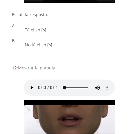
Escull la resposta:
A
Té el so [ͻ]
B
No té el so [ͻ]
12:
Mostrar la paraula