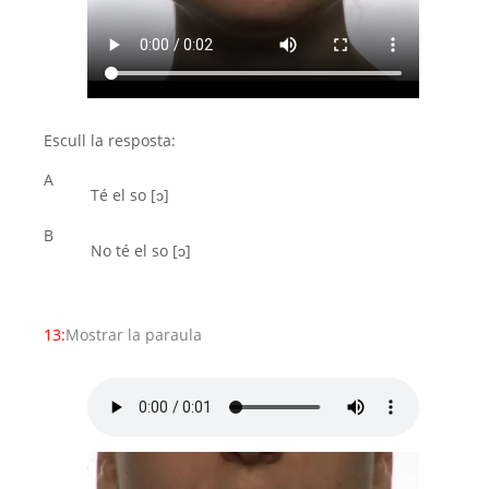
Escull la resposta:
A
Té el so [ͻ]
B
No té el so [ͻ]
13:
Mostrar la paraula