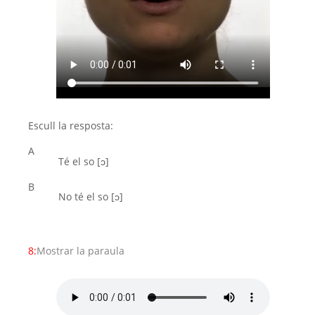
Escull la resposta:
A
Té el so [ͻ]
B
No té el so [ͻ]
8:
Mostrar la paraula