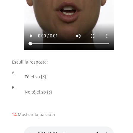
Escull la resposta:
A
Té el so [ͻ]
B
No té el so [ͻ]
14:
Mostrar la paraula