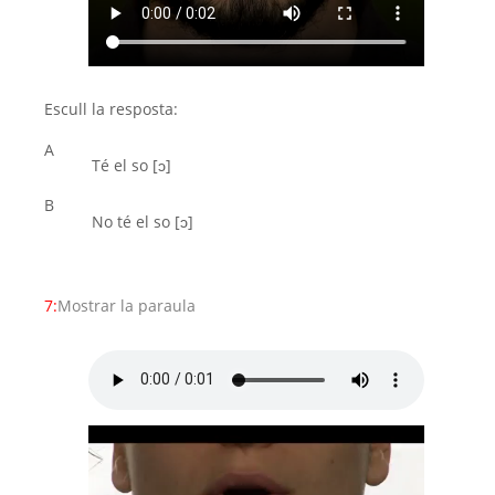
Escull la resposta:
A
Té el so [ͻ]
B
No té el so [ͻ]
7:
Mostrar la paraula