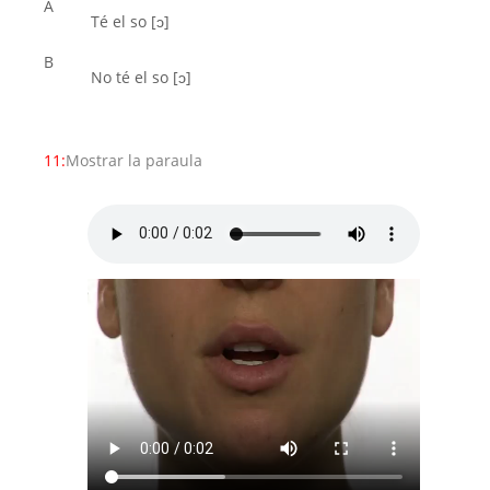
A
Té el so [ͻ]
B
No té el so [ͻ]
11:
Mostrar la paraula