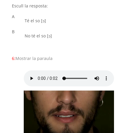
Escull la resposta:
A
Té el so [ͻ]
B
No té el so [ͻ]
6:
Mostrar la paraula