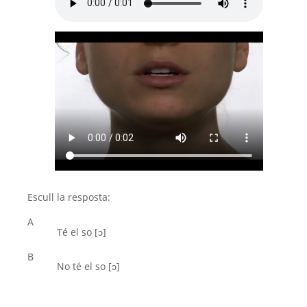
Escull la resposta:
A
Té el so [ͻ]
B
No té el so [ͻ]