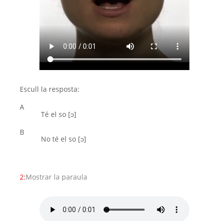
Escull la resposta:
A
Té el so [ͻ]
B
No té el so [ͻ]
2:
Mostrar la paraula