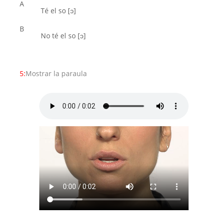
A
Té el so [ͻ]
B
No té el so [ͻ]
5:
Mostrar la paraula