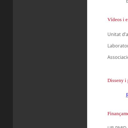
È
Vídeos i e
Unitat d’
Laborator
Associaci
Disseny i
Finançame
UB-PMID