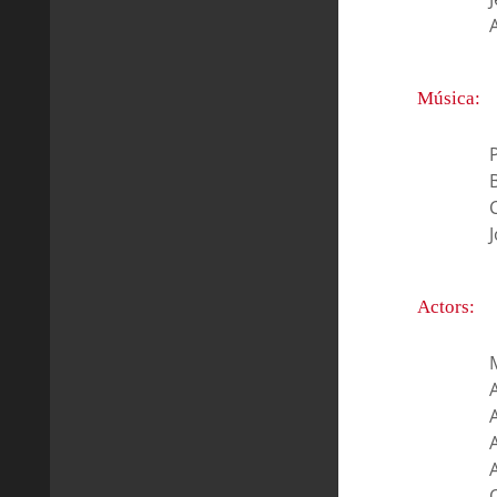
Música:
P
C
Actors:
O