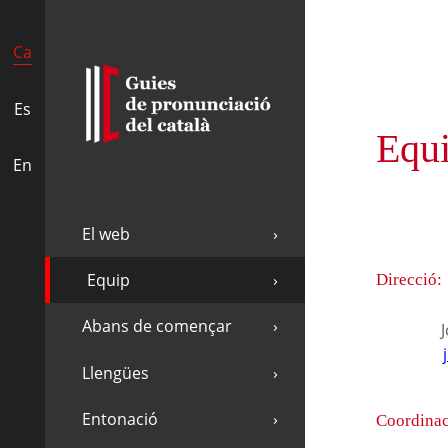
Ca
Es
Equ
En
El web
Equip
Direcció:
Abans de començar
Llengües
Entonació
Coordinac