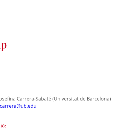
ip
Josefina Carrera-Sabaté (Universitat de Barcelona)
jcarrera@ub.edu
ió: