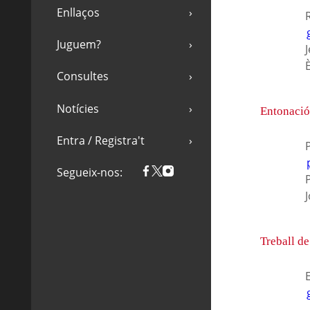
Enllaços
R
Juguem?
È
Consultes
Notícies
Entonació
Entra / Registra't
P
Segueix-nos:
Treball de