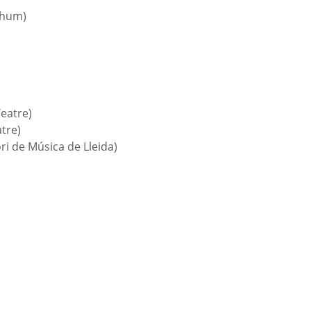
chum)
eatre)
atre)
i de Música de Lleida)