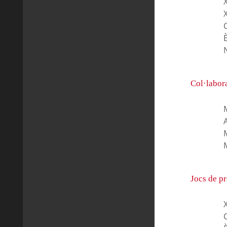
X
È
N
Col·labor
M
Jocs de p