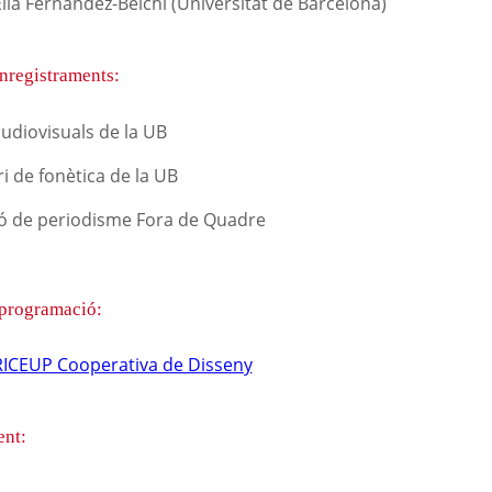
lia Fernández-Belchi (Universitat de Barcelona)
nregistraments:
audiovisuals de la UB
i de fonètica de la UB
ó de periodisme Fora de Quadre
 programació:
RICEUP Cooperativa de Disseny
nt: