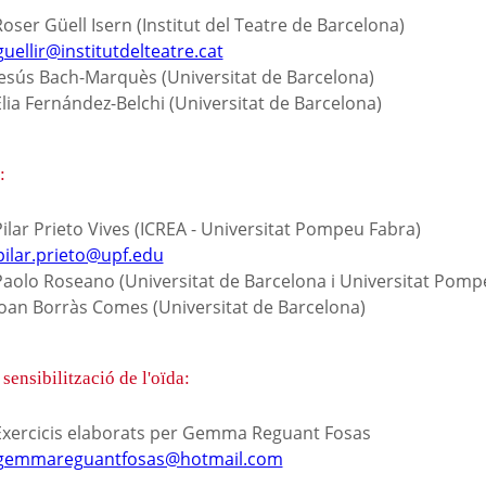
oser Güell Isern (Institut del Teatre de Barcelona)
guellir@institutdelteatre.cat
Jesús Bach-Marquès (Universitat de Barcelona)
lia Fernández-Belchi (Universitat de Barcelona)
:
ilar Prieto Vives (ICREA - Universitat Pompeu Fabra)
pilar.prieto@upf.edu
Paolo Roseano (Universitat de Barcelona i Universitat Pomp
Joan Borràs Comes (Universitat de Barcelona)
 sensibilització de l'oïda:
Exercicis elaborats per Gemma Reguant Fosas
gemmareguantfosas@hotmail.com