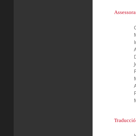
Assessora
M
I
J
P
Traducció 