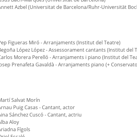
Annett Azbel (Universitat de Barcelona/Ruhr-Universität Bo
ep Figueras Miró - Arranjaments (Institut del Teatre)
Begoña López López - Assessorament cantants (Institut del T
arlos Morera Perelló - Arranjaments i piano (Institut del Te
Josep Prenafeta Gavaldà - Arranjaments piano (+ Conservator
Martí Salvat Morín
Arnau Puig Casas - Cantant, actor
Aina Sánchez Cuscó - Cantant, actriu
Alba Aloy
Ariadna Fígols
riol Escalé