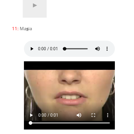
11:
Ma
s
ia