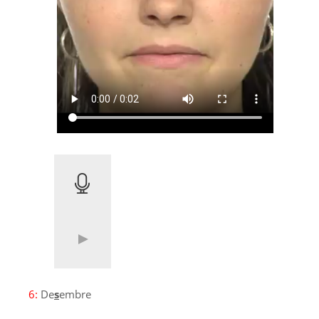
6:
De
s
embre