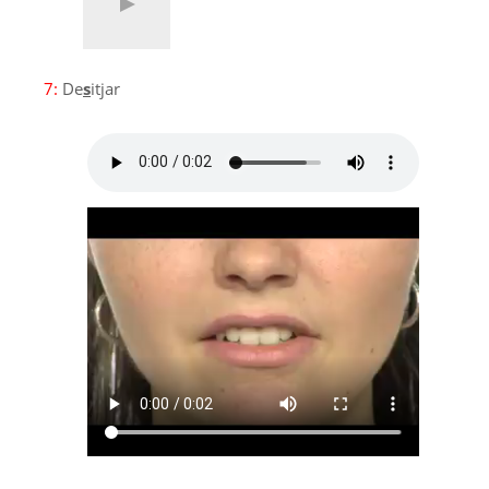
7:
De
s
itjar