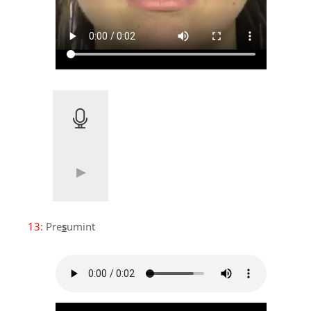
13:
Pre
s
umint