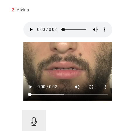
2:
Al
z
ina