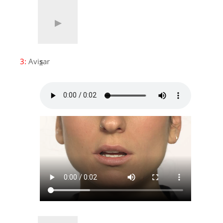
3:
Avi
s
ar