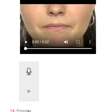
14:
Prince
s
a