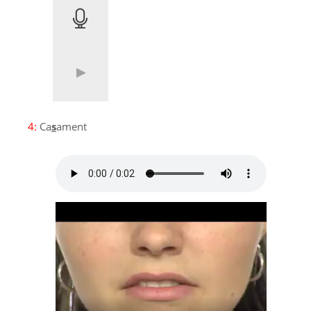
4:
Ca
s
ament