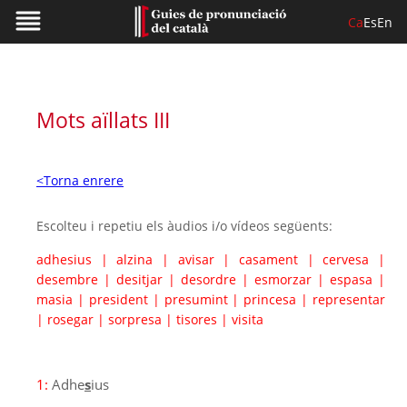
Ca
Es
En
Mots aïllats III
<Torna enrere
Escolteu i repetiu els àudios i/o vídeos següents:
adhesius
|
alzina
|
avisar
|
casament
|
cervesa
|
desembre
|
desitjar
|
desordre
|
esmorzar
|
espasa
|
masia
|
president
|
presumint
|
princesa
|
representar
|
rosegar
|
sorpresa
|
tisores
|
visita
1:
Adhe
s
ius