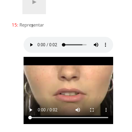
15:
Repre
s
entar