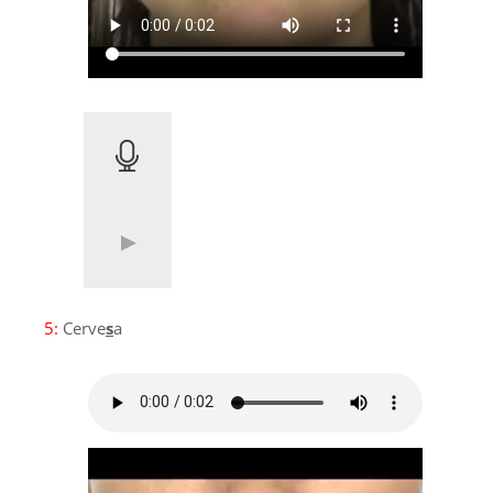
5:
Cerve
s
a