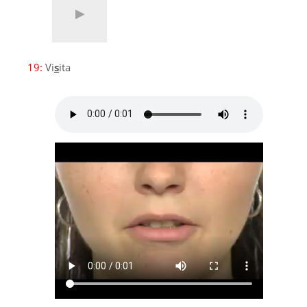
19:
Vi
s
ita