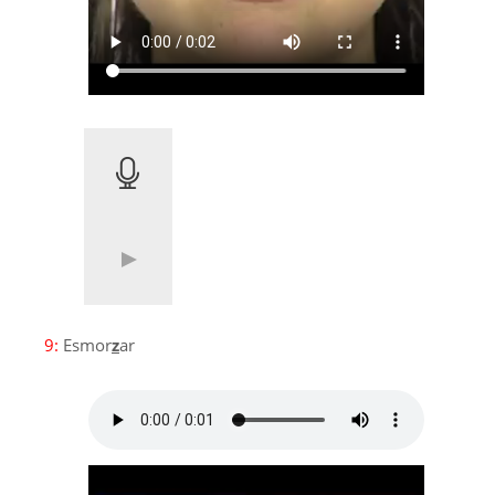
9:
Esmor
z
ar