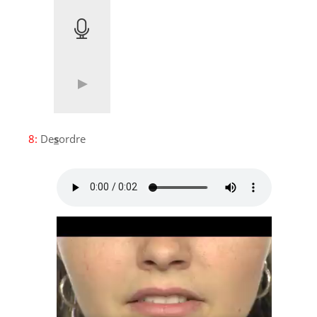
8:
De
s
ordre