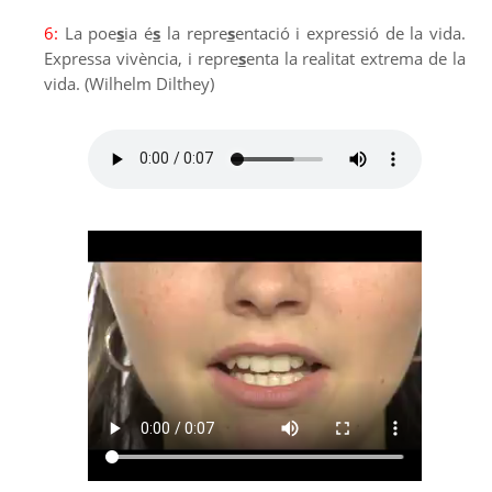
6:
La poe
s
ia é
s
la repre
s
entació i expressió de la vida.
Expressa vivència, i repre
s
enta la realitat extrema de la
vida. (Wilhelm Dilthey)