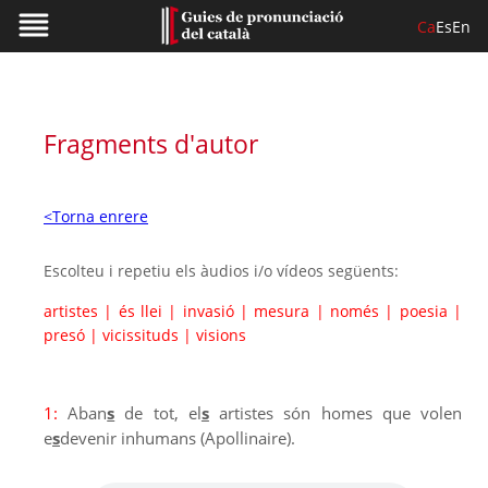
Ca
Es
En
Fragments d'autor
<Torna enrere
Escolteu i repetiu els àudios i/o vídeos següents:
artistes
|
és llei
|
invasió
|
mesura
|
només
|
poesia
|
presó
|
vicissituds
|
visions
1:
Aban
s
de tot, el
s
artistes són homes que volen
e
s
devenir inhumans (Apollinaire).