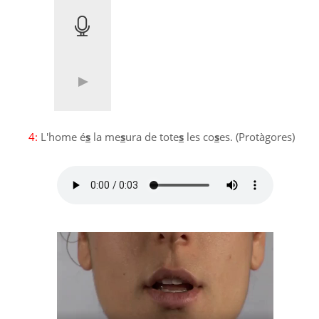
4:
L'home é
s
la me
s
ura de tote
s
les co
s
es. (Protàgores)