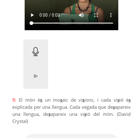
9:
El món é
s
un mo
s
aic de vi
s
ions, i cada vi
s
ió é
s
explicada per una llengua. Cada vegada que de
s
apareix
una llengua, de
s
apareix una vi
s
ió del món. (David
Crystal)