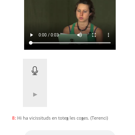
8:
Hi ha vicissituds en tote
s
les co
s
es. (Terenci)