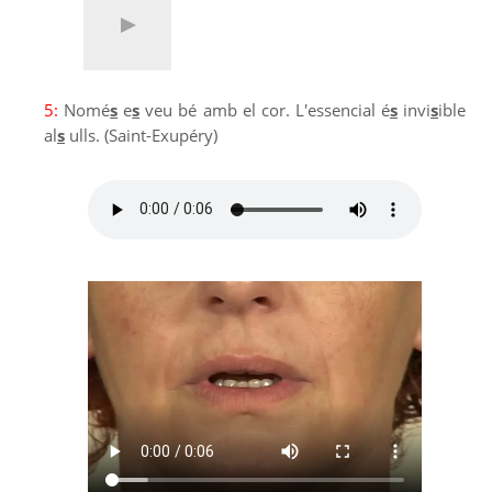
5:
Nomé
s
e
s
veu bé amb el cor. L'essencial é
s
invi
s
ible
al
s
ulls. (Saint-Exupéry)