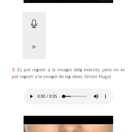
3:
Es pot re
s
istir a la inva
s
ió del
s
exèrcits; però no es
pot re
s
istir a la inva
s
ió de le
s
idees. (Victor Hugo)