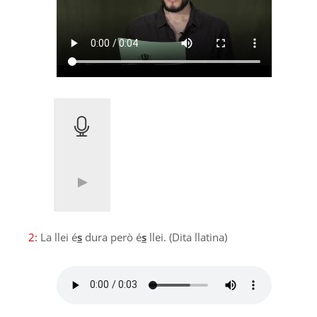
2:
La llei é
s
dura però é
s
llei. (Dita llatina)