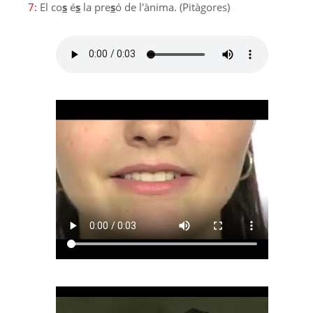
7:
El co
s
é
s
la pre
s
ó de l'ànima. (Pitàgores)