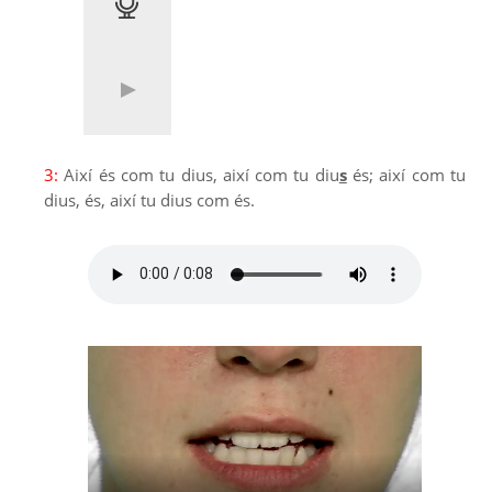
3:
Així és com tu dius, així com tu diu
s
és; així com tu
dius, és, així tu dius com és.