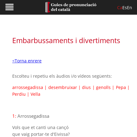
Ca
Es
En
Embarbussaments i divertiments
<Torna enrere
Escolteu i repetiu els àudios i/o vídeos següents:
arrossegadissa
|
desembruixar
|
dius
|
genolls
|
Pepa
|
Perdiu
|
Vella
1:
Arrossegadissa
Vols que et canti una cançó
que vaig portar-te d'Eivissa?