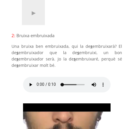
2:
Bruixa embruixada
Una bruixa ben embruixada, qui la de
s
embruixarà? El
de
s
embruixador que la de
s
embruixi, un bon
de
s
embruixador serà. Jo la de
s
embruixaré, perquè sé
de
s
embruixar molt bé.