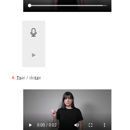
4:
Ts
ar / do
tz
e