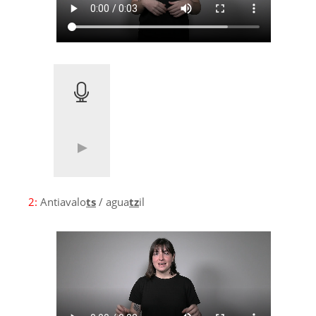
2:
Antiavalo
ts
/ agua
tz
il