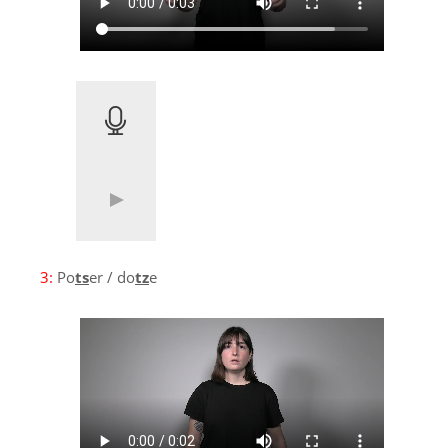
3:
Po
ts
er / do
tz
e