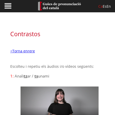
Ca
Es
En
Contrastos
<Torna enrere
Escolteu i repetiu els àudios i/o vídeos següents:
1:
Anali
tz
ar /
ts
unami