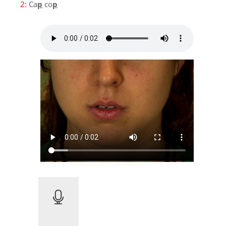
2:
Ca
p
co
p