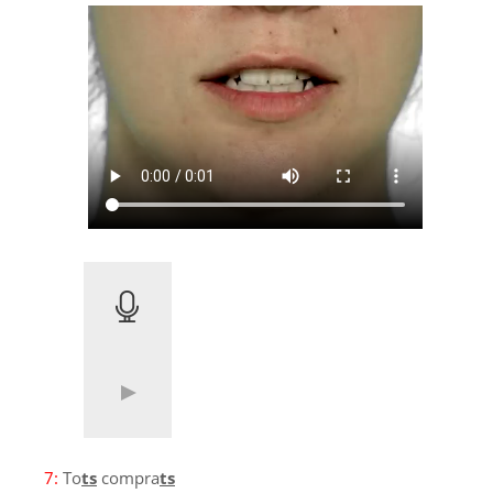
7:
To
ts
compra
ts