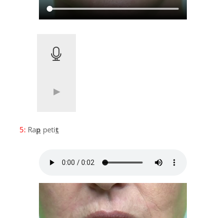
5:
Ra
p
peti
t