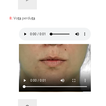
8:
Vo
ts
perdu
ts