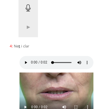
4:
Ne
t
i clar