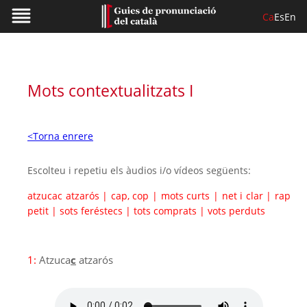
Ca
Es
En
Mots contextualitzats I
<Torna enrere
Escolteu i repetiu els àudios i/o vídeos següents:
atzucac atzarós
|
cap, cop
|
mots curts
|
net i clar
|
rap
petit
|
sots feréstecs
|
tots comprats
|
vots perduts
1:
Atzuca
c
atzarós