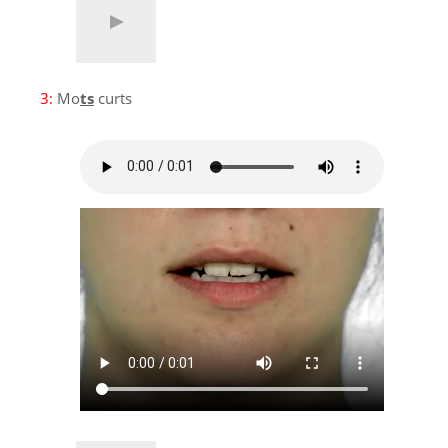
3:
Mo
ts
curts