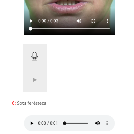
6:
So
ts
feréste
cs