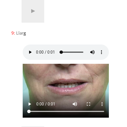
9:
Llar
g