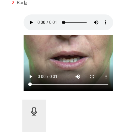
2:
Bar
b