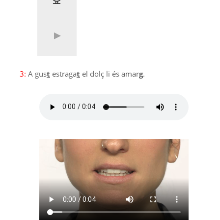
3:
A gus
t
estraga
t
el dolç li és amar
g
.