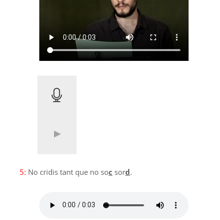
5:
No cridis tant que no so
c
sor
d
.