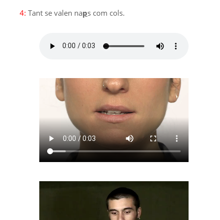
4:
Tant se valen na
p
s com cols.