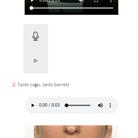
2:
Tants ca
p
s, tants barrets