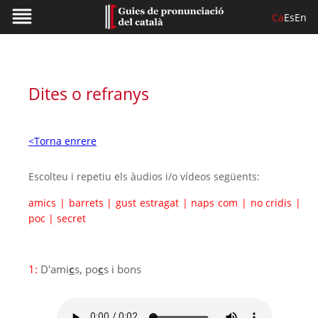
Ca
Es
En
Dites o refranys
<Torna enrere
Escolteu i repetiu els àudios i/o vídeos següents:
amics
|
barrets
|
gust estragat
|
naps com
|
no cridis
|
poc
|
secret
1:
D'ami
c
s, po
c
s i bons