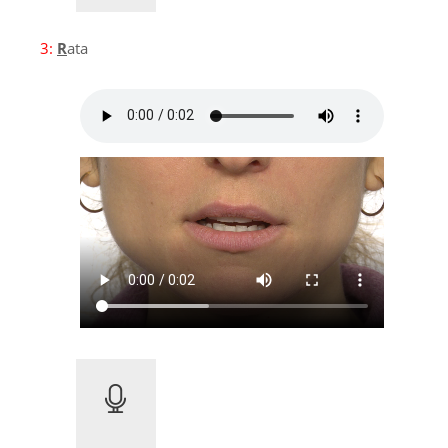
3:
R
ata