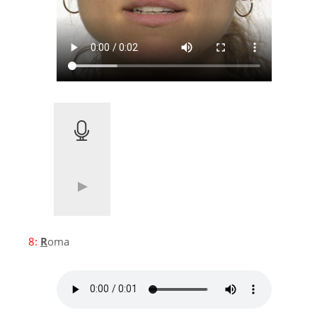
8:
R
oma