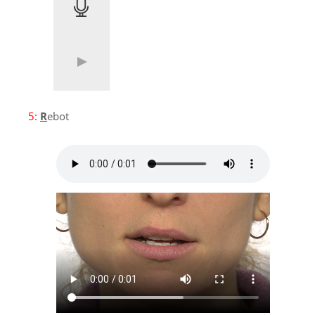
5:
R
ebot