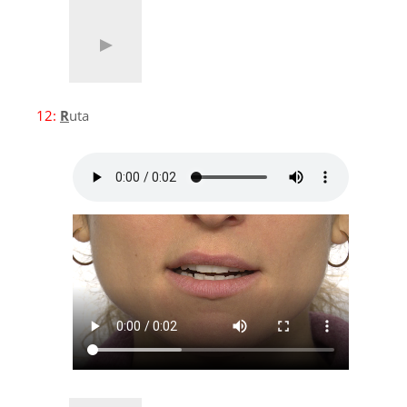
12:
R
uta