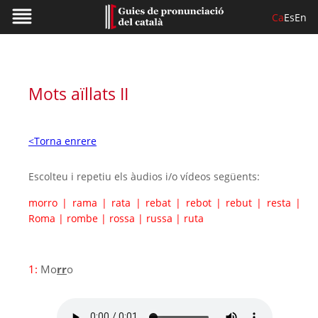
Ca
Es
En
Mots aïllats II
<Torna enrere
Escolteu i repetiu els àudios i/o vídeos següents:
morro
|
rama
|
rata
|
rebat
|
rebot
|
rebut
|
resta
|
Roma
|
rombe
|
rossa
|
russa
|
ruta
1:
Mo
rr
o