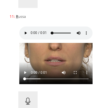
11:
R
ussa