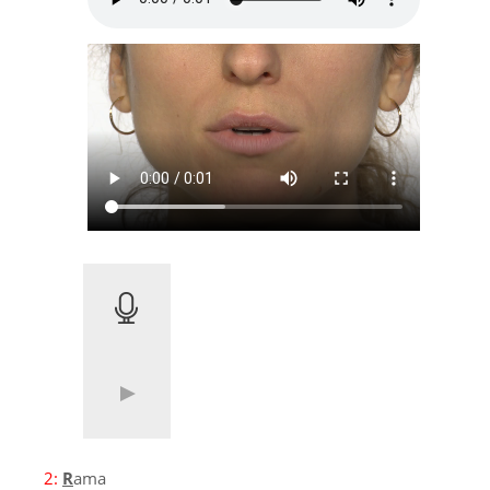
2:
R
ama