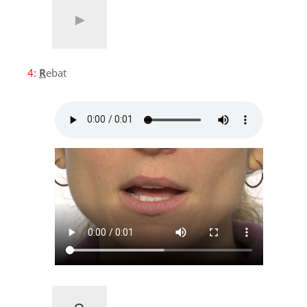
4:
R
ebat