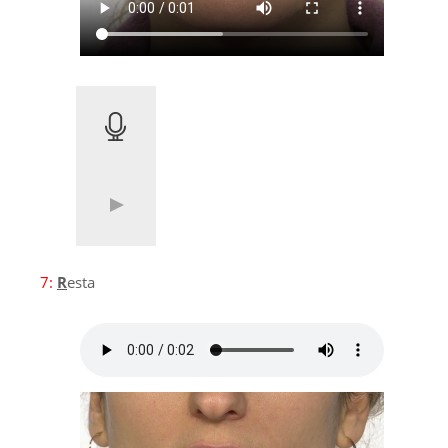
7:
R
esta