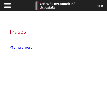
Ca
Es
En
Frases
<Torna enrere