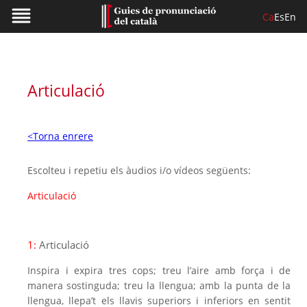
Ca
Es
En
Articulació
<Torna enrere
Escolteu i repetiu els àudios i/o vídeos següents:
Articulació
1:
Articulació
Inspira i expira tres cops; treu l’aire amb força i de
manera sostinguda; treu la llengua; amb la punta de la
llengua, llepa’t els llavis superiors i inferiors en sentit