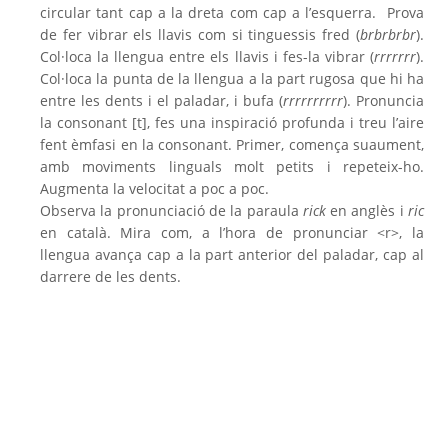
circular tant cap a la dreta com cap a l’esquerra.
Prova
de fer vibrar els llavis com si tinguessis fred (
brbrbrbr
).
Col·loca la llengua entre els llavis i fes-la vibrar (
rrrrrrr
).
Col·loca la punta de la llengua a la part rugosa que hi ha
entre les dents i el paladar, i bufa (
rrrrrrrrrr
).
Pronuncia
la consonant [t], fes una inspiració profunda i treu l’aire
fent èmfasi en la consonant. Primer, comença suaument,
amb moviments linguals molt petits i repeteix-ho.
Augmenta la velocitat a poc a poc.
Observa la pronunciació de la paraula
rick
en anglès i
ric
en català. Mira com, a l’hora de pronunciar <r>, la
llengua avança cap a la part anterior del paladar, cap al
darrere de les dents.