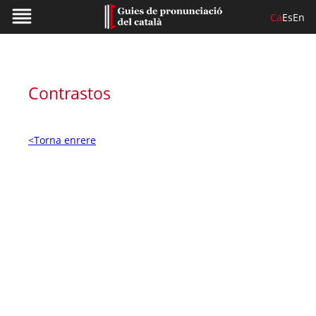
Ca
Es
En
Contrastos
<Torna enrere