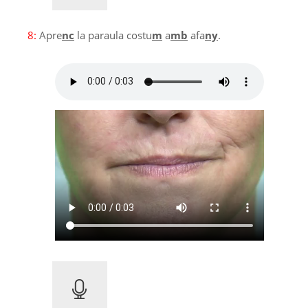
8:
Apre
nc
la paraula costu
m
a
mb
afa
ny
.