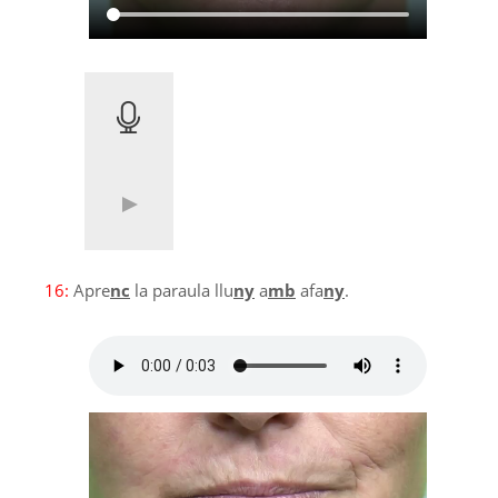
16:
Apre
nc
la paraula llu
ny
a
mb
afa
ny
.