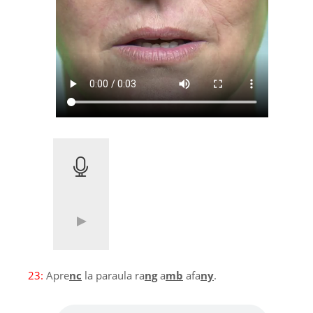
23:
Apre
nc
la paraula ra
ng
a
mb
afa
ny
.