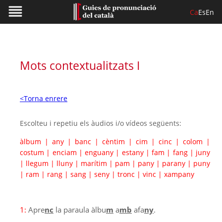
Ca
Es
En
Mots contextualitzats I
<Torna enrere
Escolteu i repetiu els àudios i/o vídeos següents:
àlbum
|
any
|
banc
|
cèntim
|
cim
|
cinc
|
colom
|
costum
|
enciam
|
enguany
|
estany
|
fam
|
fang
|
juny
|
llegum
|
lluny
|
marítim
|
pam
|
pany
|
parany
|
puny
|
ram
|
rang
|
sang
|
seny
|
tronc
|
vinc
|
xampany
1:
Apre
nc
la paraula àlbu
m
a
mb
afa
ny
.