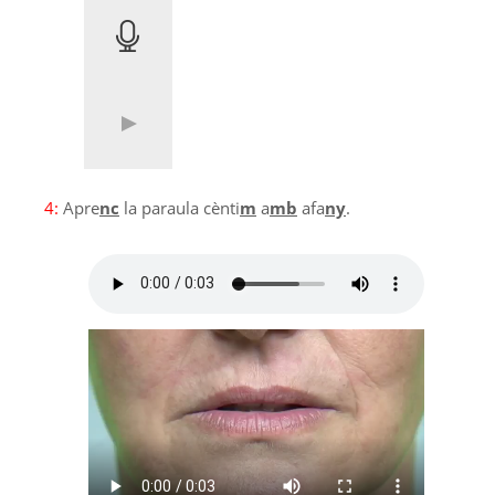
4:
Apre
nc
la paraula cènti
m
a
mb
afa
ny
.