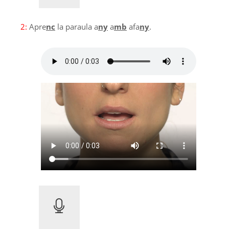
2:
Apre
nc
la paraula a
ny
a
mb
afa
ny
.