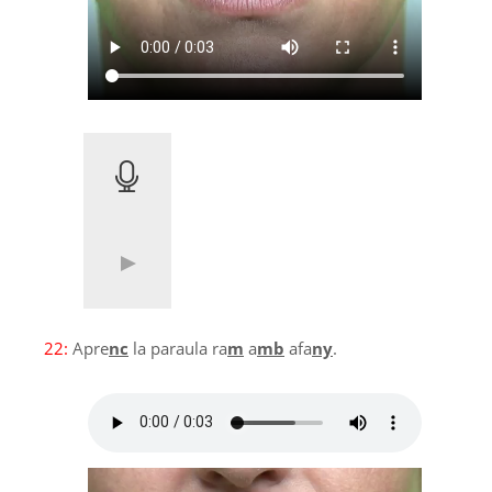
22:
Apre
nc
la paraula ra
m
a
mb
afa
ny
.