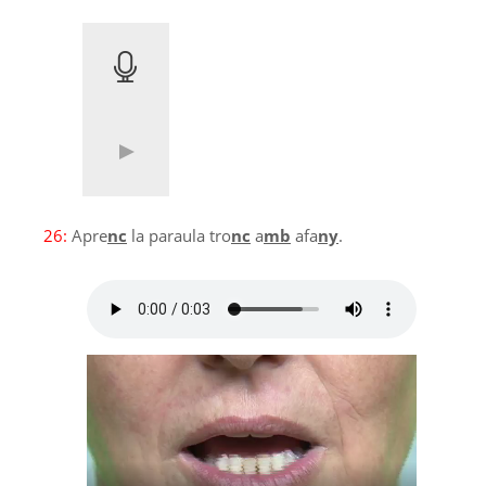
26:
Apre
nc
la paraula tro
nc
a
mb
afa
ny
.