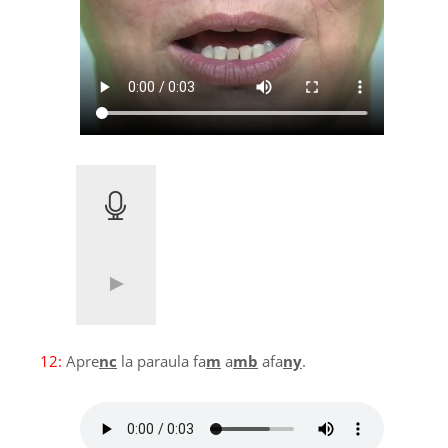
12:
Apre
nc
la paraula fa
m
a
mb
afa
ny
.