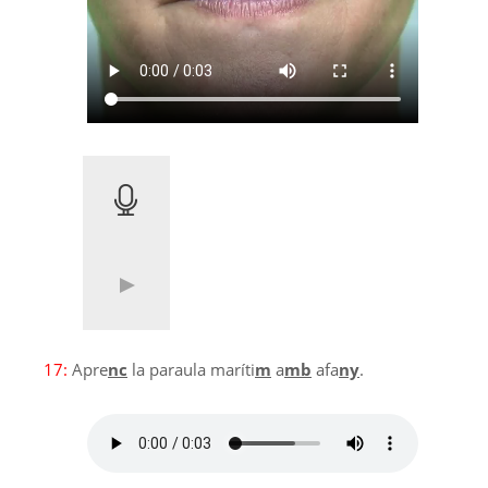
17:
Apre
nc
la paraula maríti
m
a
mb
afa
ny
.