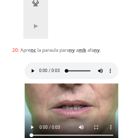
20:
Apre
nc
la paraula para
ny
a
mb
afa
ny
.