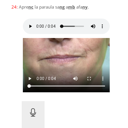
24:
Apre
nc
la paraula sa
ng
a
mb
afa
ny
.