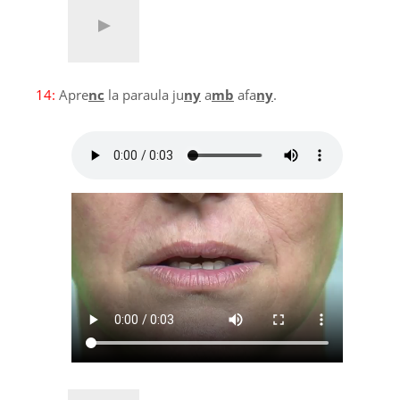
14:
Apre
nc
la paraula ju
ny
a
mb
afa
ny
.