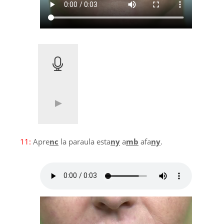
11:
Apre
nc
la paraula esta
ny
a
mb
afa
ny
.