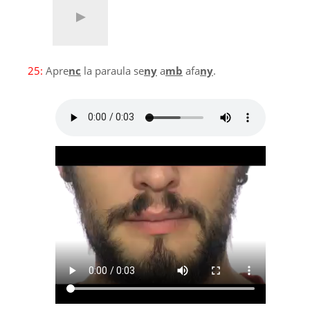
25:
Apre
nc
la paraula se
ny
a
mb
afa
ny
.