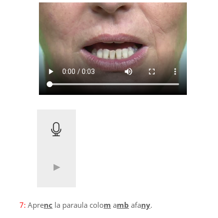
7:
Apre
nc
la paraula colo
m
a
mb
afa
ny
.