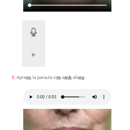
5:
Apre
nc
la paraula ci
m
a
mb
afa
ny
.