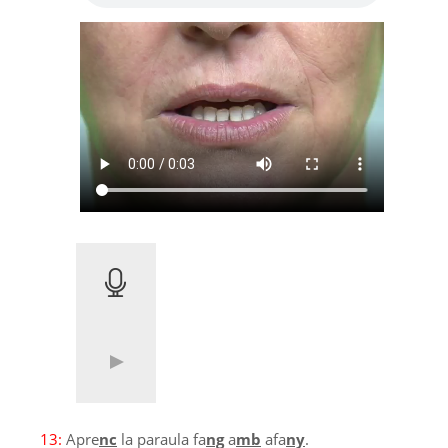
13:
Apre
nc
la paraula fa
ng
a
mb
afa
ny
.