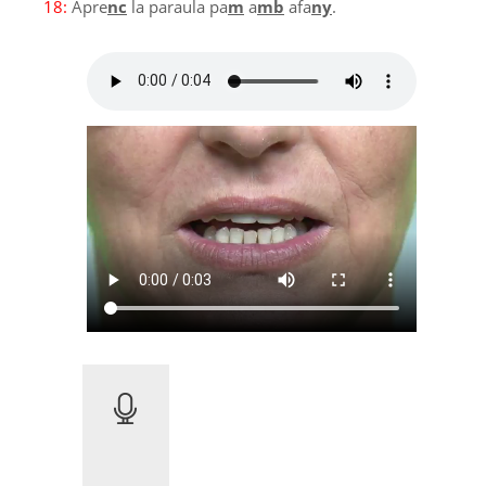
18:
Apre
nc
la paraula pa
m
a
mb
afa
ny
.