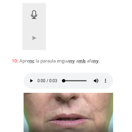
10:
Apre
nc
la paraula engua
ny
a
mb
afa
ny
.