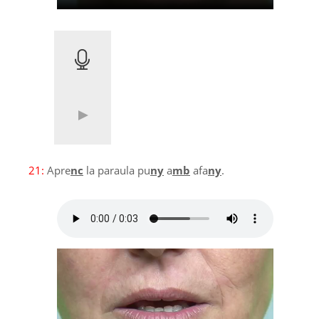
21:
Apre
nc
la paraula pu
ny
a
mb
afa
ny
.