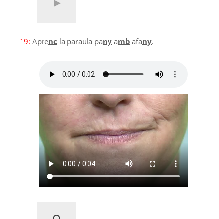
19:
Apre
nc
la paraula pa
ny
a
mb
afa
ny
.