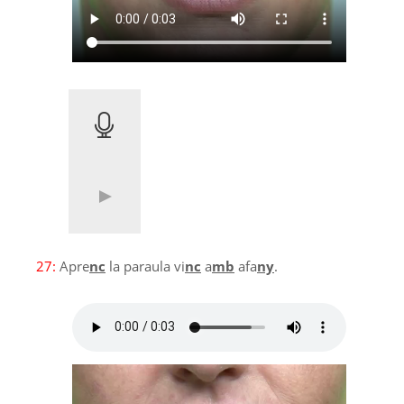
27:
Apre
nc
la paraula vi
nc
a
mb
afa
ny
.