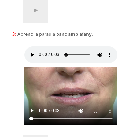
3:
Apre
nc
la paraula ba
nc
a
mb
afa
ny
.