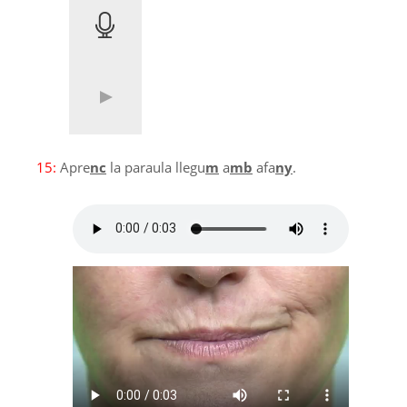
15:
Apre
nc
la paraula llegu
m
a
mb
afa
ny
.