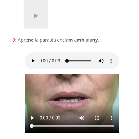
9:
Apre
nc
la paraula encia
m
a
mb
afa
ny
.