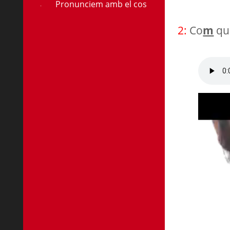
Pronunciem amb el cos
2:
Co
m
que