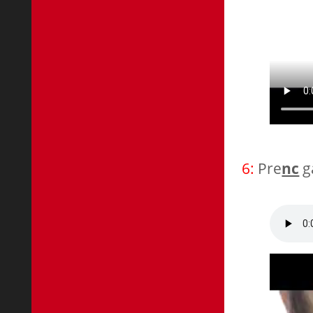
6:
Pre
nc
ga