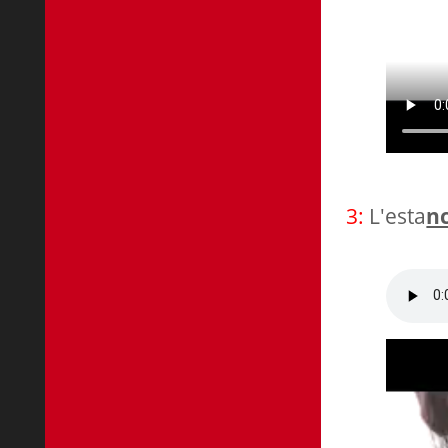
3:
L'esta
n