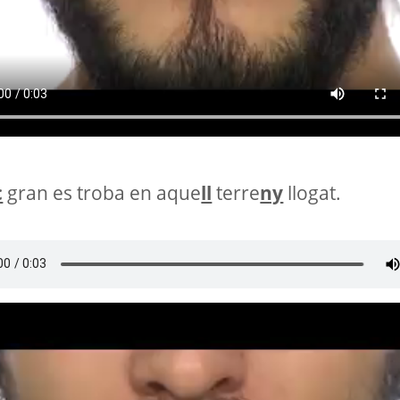
c
gran es troba en aque
ll
terre
ny
llogat.