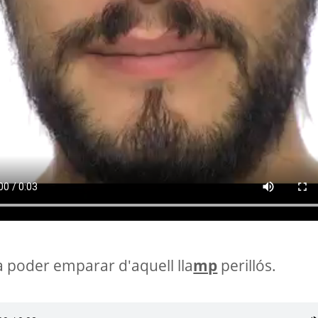
 poder emparar d'aquell lla
mp
perillós.