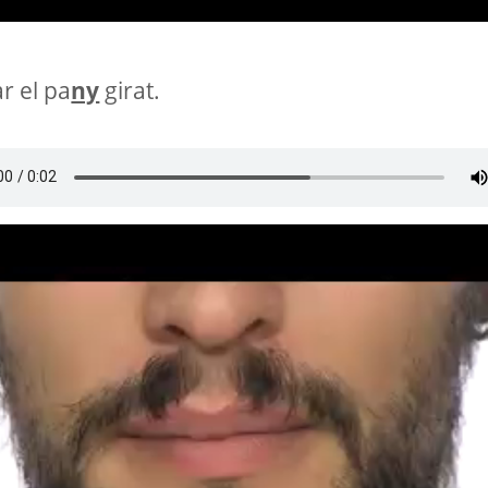
r el pa
ny
girat.