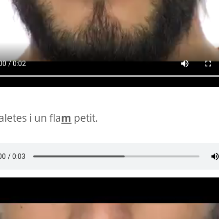
letes i un fla
m
petit.