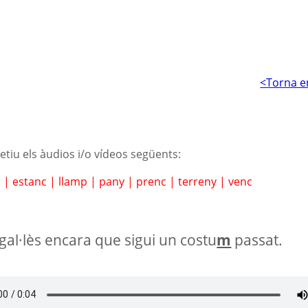
<Torna e
petiu els àudios i/o vídeos següents:
m
|
estanc
|
llamp
|
pany
|
prenc
|
terreny
|
venc
gal·lès encara que sigui un costu
m
passat.