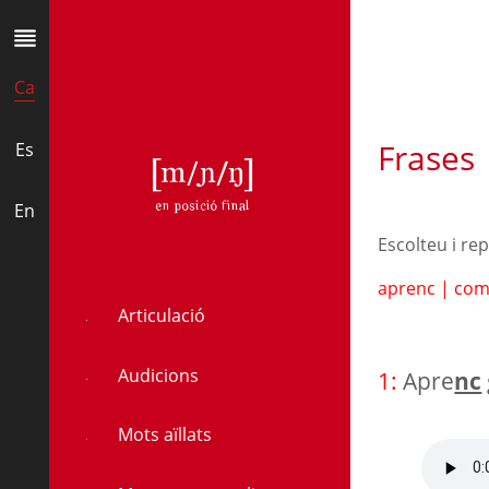
Ca
Frases
Es
ŋ
En
Escolteu i re
aprenc
|
co
Articulació
Audicions
1:
Apre
nc
Mots aïllats