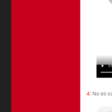
4:
No es va