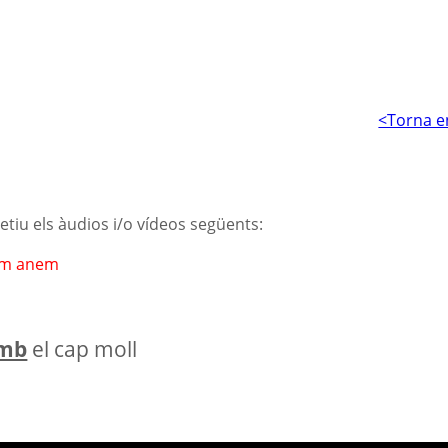
<Torna e
s
petiu els àudios i/o vídeos següents:
m anem
mb
el cap moll