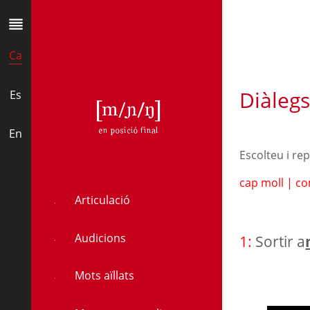
Ca
Diàleg
Es
ŋ
En
Escolteu i re
cap moll
|
co
Articulació
Audicions
1:
Sortir a
Mots aïllats