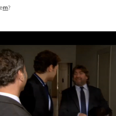
e
m
?