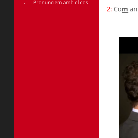
Pronunciem amb el cos
2:
Co
m
an