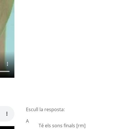
Escull la resposta:
A
Té els sons finals [rm]