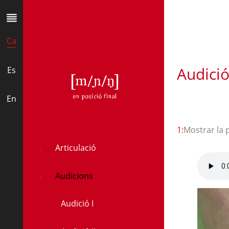
Ca
Audició
Es
ŋ
En
1:
Mostrar la 
Articulació
Audicions
Audició I