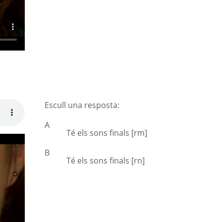
Escull una resposta:
A
Té els sons finals [rm]
B
Té els sons finals [rn]