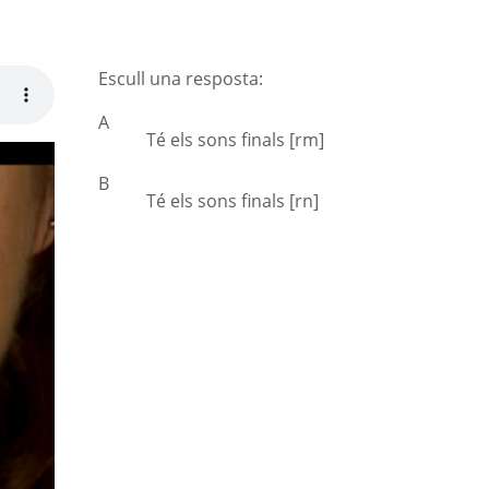
Escull una resposta:
A
Té els sons finals [rm]
B
Té els sons finals [rn]