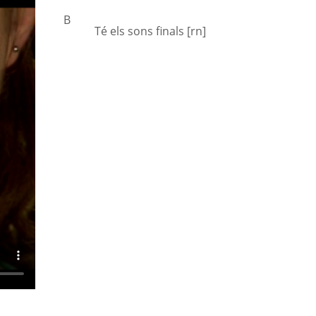
B
Té els sons finals [rn]