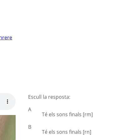
nrere
Escull la resposta:
A
Té els sons finals [rm]
B
Té els sons finals [rn]