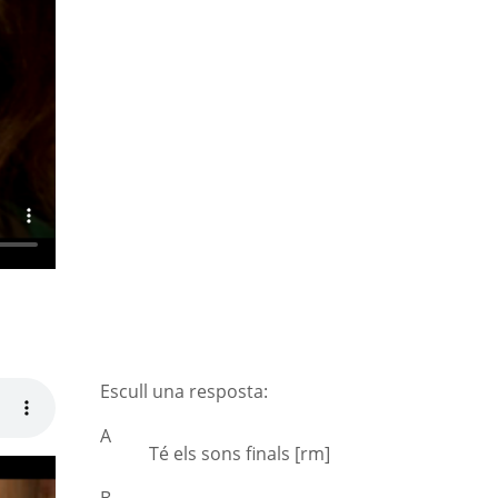
Escull una resposta:
A
Té els sons finals [rm]
B