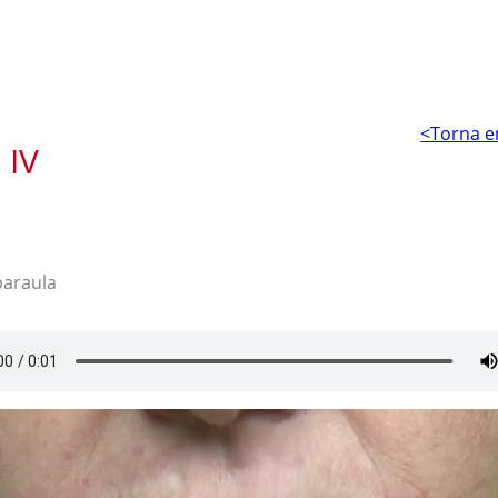
<Torna e
 IV
paraula