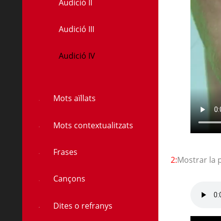
Audició II
Audició III
à
Audició IV
Mots aïllats
Mots contextualitzats
Frases
2:
Mostrar la 
Cançons
Dites o refranys