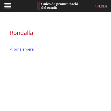
Ca
Es
En
Rondalla
<Torna enrere