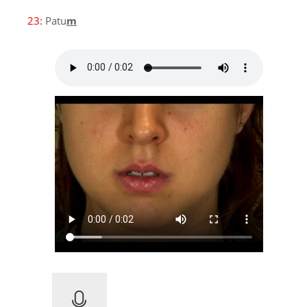
23:
Patu
m