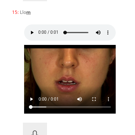
15:
Llo
m