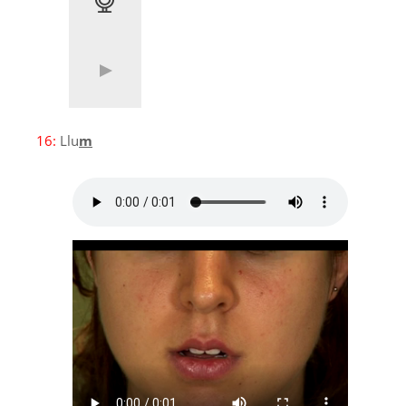
16:
Llu
m