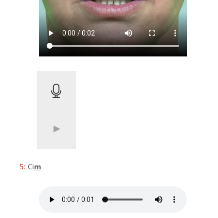
5:
Ci
m