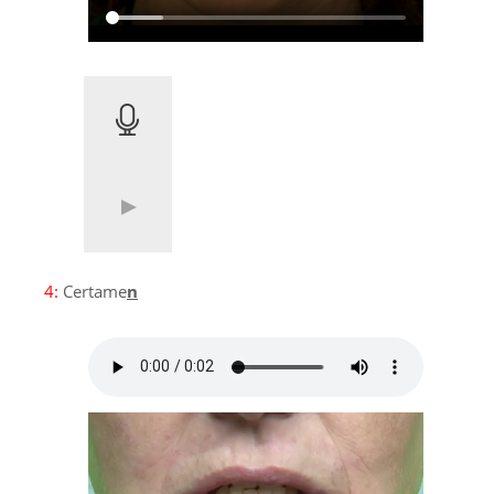
4:
Certame
n