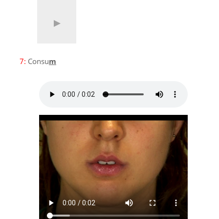
7:
Consu
m