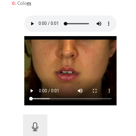
6:
Colo
m