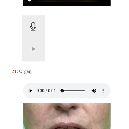
21:
Òrga
n