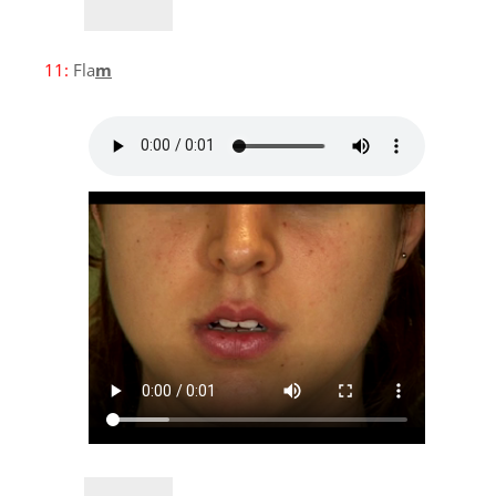
11:
Fla
m