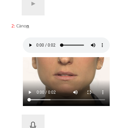
2:
Càno
n