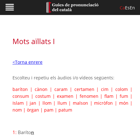
Ca
Es
En
Mots aïllats I
<Torna enrere
Escolteu i repetiu els àudios i/o vídeos següents:
baríton
|
cànon
|
caram
|
certamen
|
cim
|
colom
|
consum
|
costum
|
examen
|
fenomen
|
flam
|
fum
|
Islam
|
jan
|
llom
|
llum
|
malson
|
micròfon
|
món
|
nom
|
òrgan
|
pam
|
patum
1:
Baríto
n