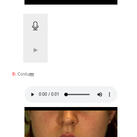
8:
Costu
m