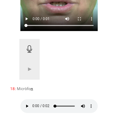
18:
Micròfo
n