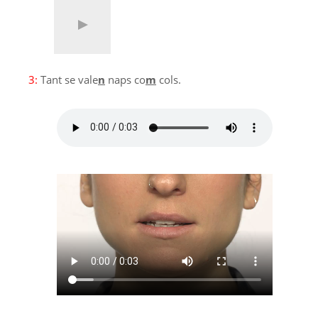
3:
Tant se vale
n
naps co
m
cols.