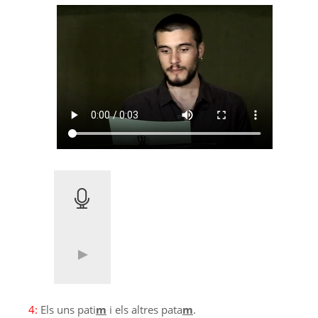
4:
Els uns pati
m
i els altres pata
m
.