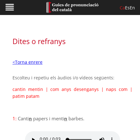
Ca
Es
En
Dites o refranys
<Torna enrere
Escolteu i repetiu els àudios i/o vídeos següents:
cantin mentin
|
com anys desenganys
|
naps com
|
patim patam
1:
Canti
n
papers i menti
n
barbes.