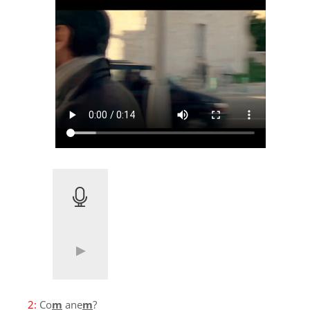
2:
Co
m
ane
m
?