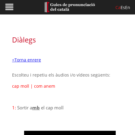
Ca
Es
En
Diàlegs
<Torna enrere
Escolteu i repetiu els àudios i/o vídeos següents:
cap moll
|
com anem
1:
Sortir a
mb
el cap moll