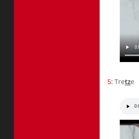
5:
Tre
tz
e