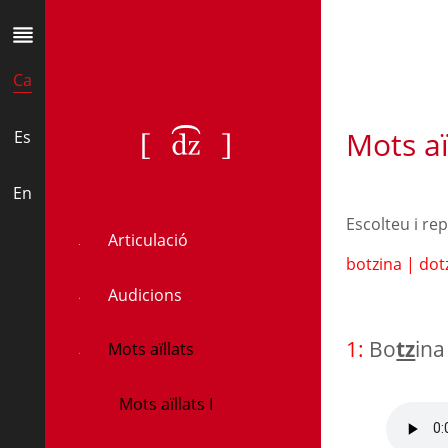
Ca
Mots aïl
[ʣ]
Es
En
Escolteu i re
Articulació
botzina
|
dot
Audicions
1:
Bo
tz
ina
Mots aïllats
Mots aïllats I