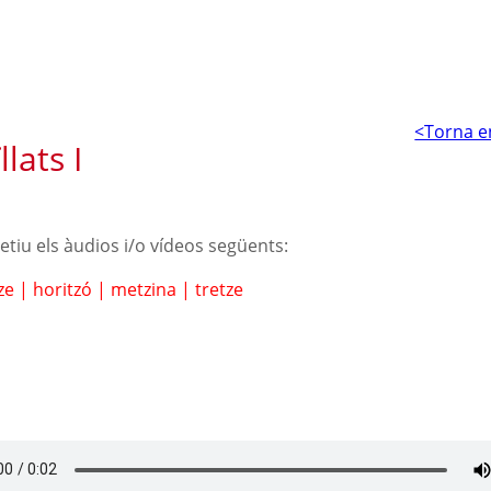
<Torna e
lats I
petiu els àudios i/o vídeos següents:
ze
|
horitzó
|
metzina
|
tretze