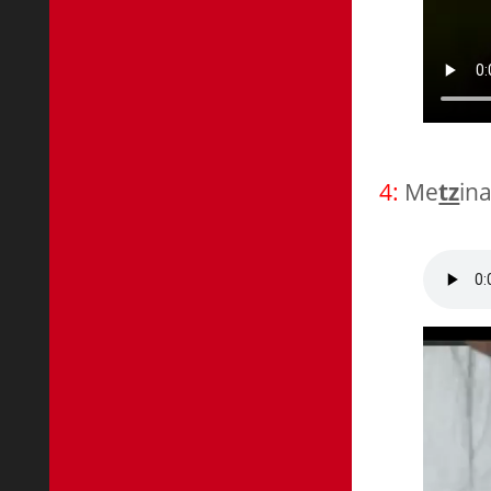
4:
Me
tz
in