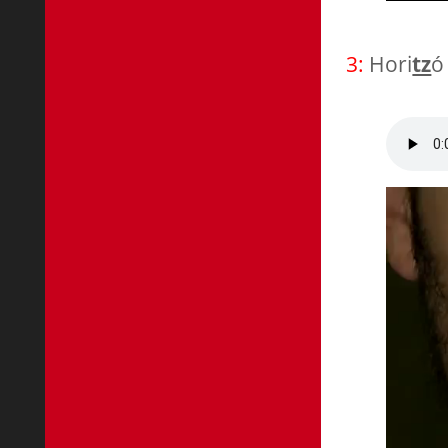
3:
Hori
tz
ó