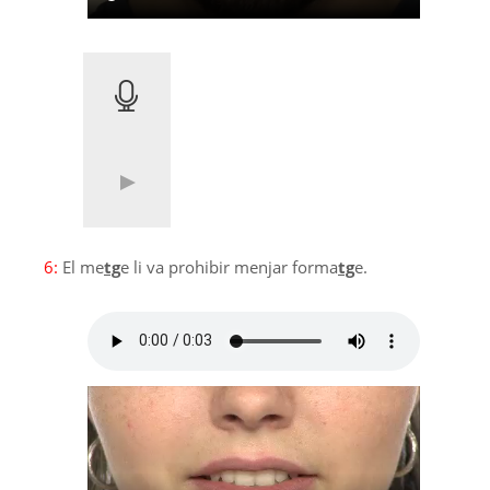
6:
El me
tg
e li va prohibir menjar forma
tg
e.