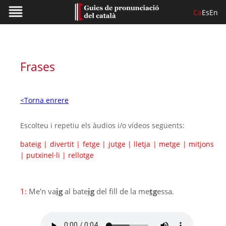
Ca
Es
En
Frases
<Torna enrere
Escolteu i repetiu els àudios i/o vídeos següents:
bateig
|
divertit
|
fetge
|
jutge
|
lletja
|
metge
|
mitjons
|
putxinel·li
|
rellotge
1:
Me'n va
ig
al bate
ig
del fill de la me
tg
essa.