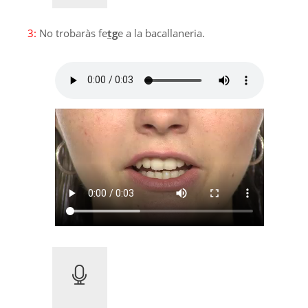
3:
No trobaràs fe
tg
e a la bacallaneria.