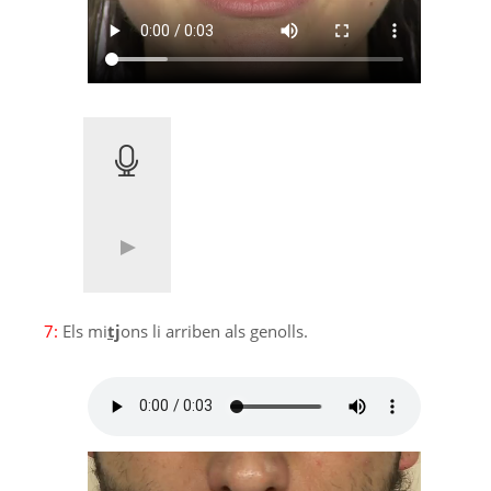
7:
Els mi
tj
ons li arriben als genolls.