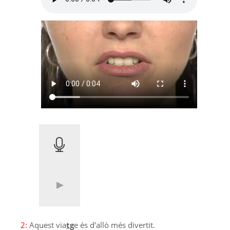
2:
Aquest via
tg
e és d'allò més divertit.