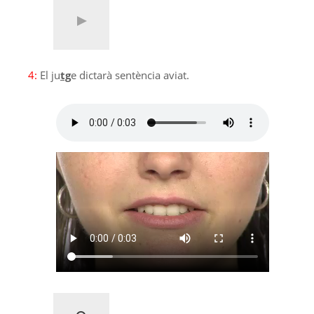
4:
El ju
tg
e dictarà sentència aviat.