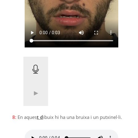
8:
En aques
t d
ibuix hi ha una bruixa i un putxinel·li.