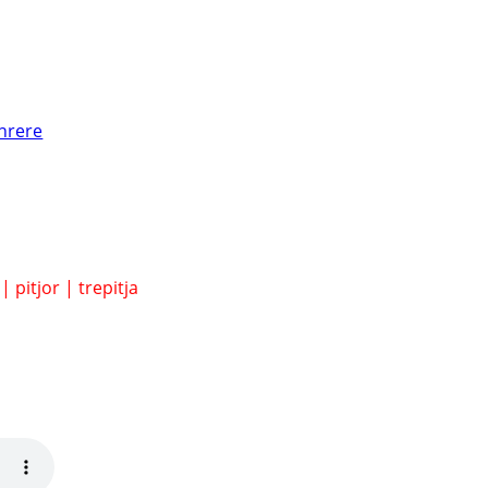
nrere
r
|
pitjor
|
trepitja