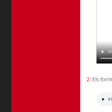
2:
Els for