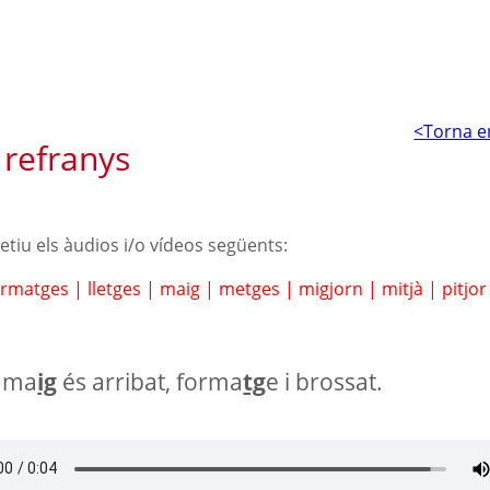
<Torna e
 refranys
petiu els àudios i/o vídeos següents:
ormatges
|
lletges
|
maig
|
metges
|
migjorn
|
mitjà
|
pitjo
 ma
ig
és arribat, forma
tg
e i brossat.