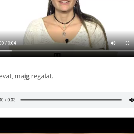
evat, ma
ig
regalat.