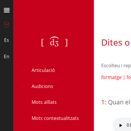
Ca
Dites o
[ʤ]
Es
En
Escolteu i re
Articulació
formatge
|
f
Audicions
1:
Quan el
Mots aïllats
Mots contextualitzats