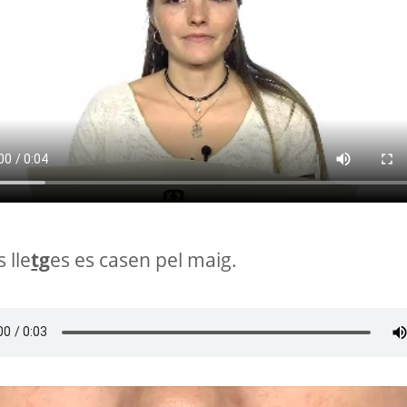
 lle
tg
es es casen pel maig.