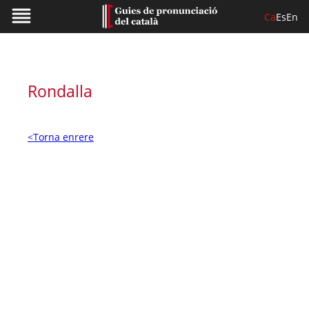
Ca
Es
En
Rondalla
<Torna enrere