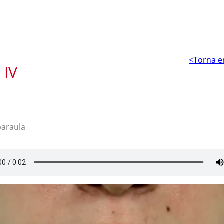
<Torna e
 IV
paraula