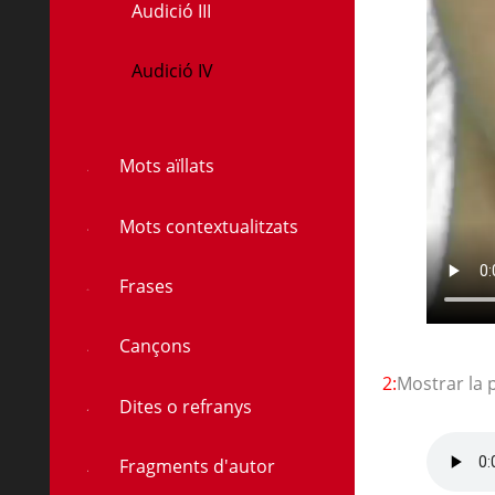
Audició III
Audició IV
à
Mots aïllats
Mots contextualitzats
Frases
Cançons
2:
Mostrar la 
Dites o refranys
Fragments d'autor