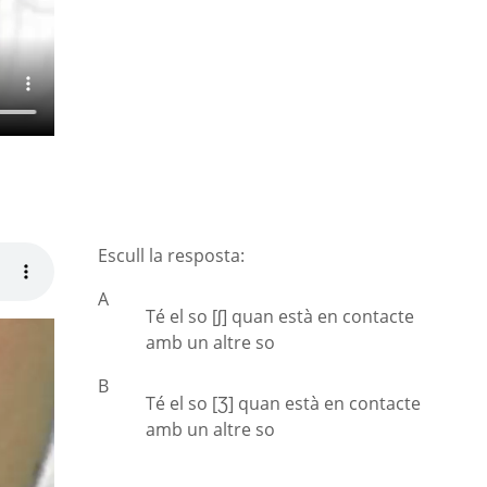
Escull la resposta:
A
Té el so [ʃ] quan està en contacte
amb un altre so
B
Té el so [Ʒ] quan està en contacte
amb un altre so