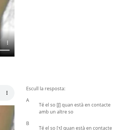
Escull la resposta:
A
Té el so [ʃ] quan està en contacte
amb un altre so
B
Té el so [ʒ] quan està en contacte