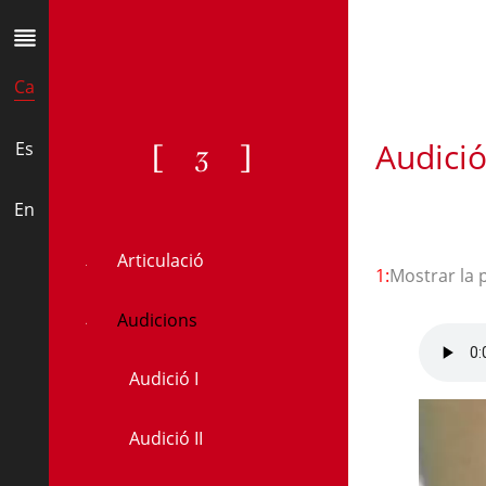
Ca
Audició
[ʒ]
Es
En
Articulació
1:
Mostrar la 
Audicions
Audició I
Audició II