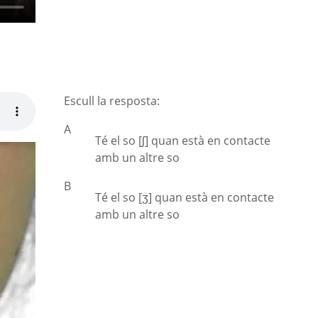
Escull la resposta:
A
Té el so [ʃ] quan està en contacte
amb un altre so
B
Té el so [ʒ] quan està en contacte
amb un altre so