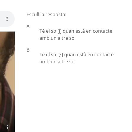
Escull la resposta:
A
Té el so [ʃ] quan està en contacte
amb un altre so
B
Té el so [ʒ] quan està en contacte
amb un altre so