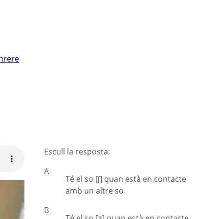
nrere
Escull la resposta:
A
Té el so [ʃ] quan està en contacte
amb un altre so
B
Té el so [ʒ] quan està en contacte