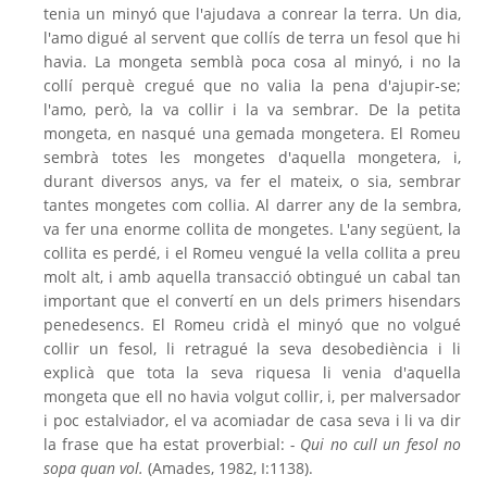
tenia un minyó que l'ajudava a conrear la terra. Un dia,
l'amo digué al servent que collís de terra un fesol que hi
havia. La mongeta semblà poca cosa al minyó, i no la
collí perquè cregué que no valia la pena d'ajupir-se;
l'amo, però, la va collir i la va sembrar. De la petita
mongeta, en nasqué una gemada mongetera. El Romeu
sembrà totes les mongetes d'aquella mongetera, i,
durant diversos anys, va fer el mateix, o sia, sembrar
tantes mongetes com collia. Al darrer any de la sembra,
va fer una enorme collita de mongetes. L'any següent, la
collita es perdé, i el Romeu vengué la vella collita a preu
molt alt, i amb aquella transacció obtingué un cabal tan
important que el convertí en un dels primers hisendars
penedesencs. El Romeu cridà el minyó que no volgué
collir un fesol, li retragué la seva desobediència i li
explicà que tota la seva riquesa li venia d'aquella
mongeta que ell no havia volgut collir, i, per malversador
i poc estalviador, el va acomiadar de casa seva i li va dir
la frase que ha estat proverbial:
- Qui no cull un fesol no
sopa quan vol.
(Amades, 1982, I:1138).