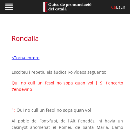
Ca
Es
En
Rondalla
<Torna enrere
Escolteu i repetiu els àudios i/o vídeos següents:
Qui no cull un fesol no sopa quan vol
|
Si t'encerto
t'endevino
1:
Qui no cull un fesol no sopa quan vol
Al poble de Font-fubí, de l'Alt Penedès, hi havia un
casinyot anomenat el Romeu de Santa Maria. L'amo