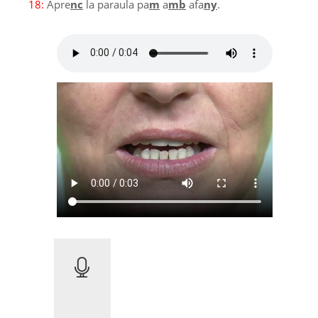
18:
Apre
nc
la paraula pa
m
a
mb
afa
ny
.