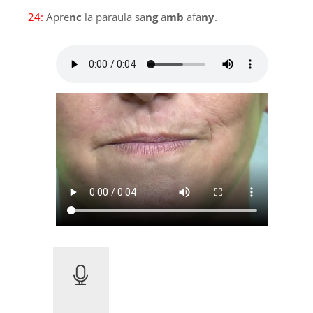
24:
Apre
nc
la paraula sa
ng
a
mb
afa
ny
.