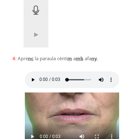
4:
Apre
nc
la paraula cènti
m
a
mb
afa
ny
.