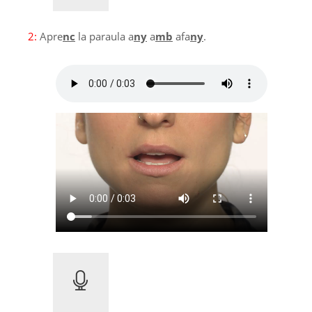
2:
Apre
nc
la paraula a
ny
a
mb
afa
ny
.