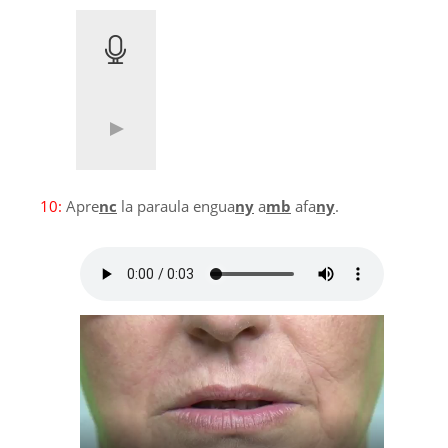
10:
Apre
nc
la paraula engua
ny
a
mb
afa
ny
.