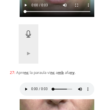
27:
Apre
nc
la paraula vi
nc
a
mb
afa
ny
.