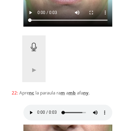
22:
Apre
nc
la paraula ra
m
a
mb
afa
ny
.