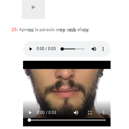
25:
Apre
nc
la paraula se
ny
a
mb
afa
ny
.