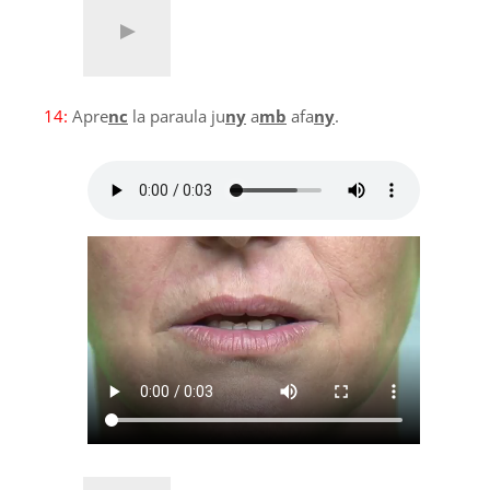
14:
Apre
nc
la paraula ju
ny
a
mb
afa
ny
.