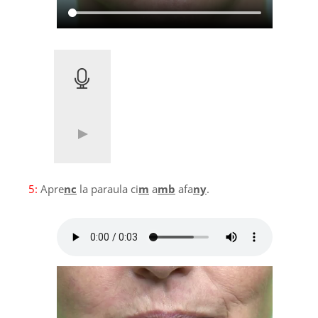
5:
Apre
nc
la paraula ci
m
a
mb
afa
ny
.