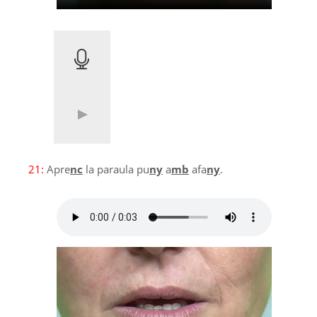
21:
Apre
nc
la paraula pu
ny
a
mb
afa
ny
.