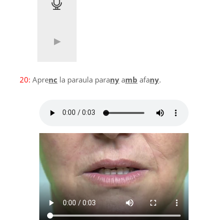
20:
Apre
nc
la paraula para
ny
a
mb
afa
ny
.