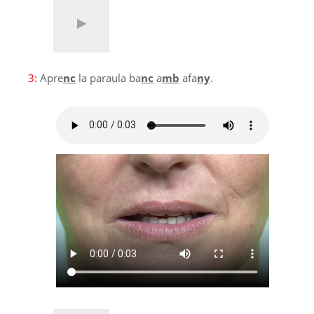
3:
Apre
nc
la paraula ba
nc
a
mb
afa
ny
.