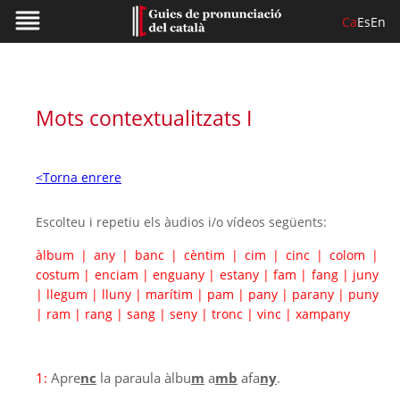
Ca
Es
En
Mots contextualitzats I
<Torna enrere
Escolteu i repetiu els àudios i/o vídeos següents:
àlbum
|
any
|
banc
|
cèntim
|
cim
|
cinc
|
colom
|
costum
|
enciam
|
enguany
|
estany
|
fam
|
fang
|
juny
|
llegum
|
lluny
|
marítim
|
pam
|
pany
|
parany
|
puny
|
ram
|
rang
|
sang
|
seny
|
tronc
|
vinc
|
xampany
1:
Apre
nc
la paraula àlbu
m
a
mb
afa
ny
.