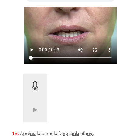
13:
Apre
nc
la paraula fa
ng
a
mb
afa
ny
.