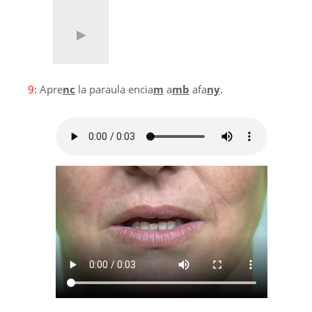
9:
Apre
nc
la paraula encia
m
a
mb
afa
ny
.