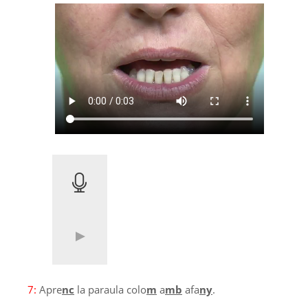
7:
Apre
nc
la paraula colo
m
a
mb
afa
ny
.