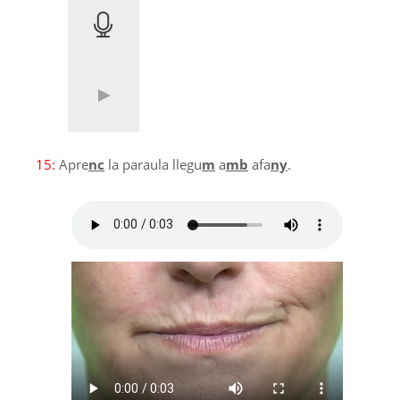
15:
Apre
nc
la paraula llegu
m
a
mb
afa
ny
.