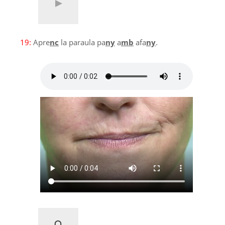
19:
Apre
nc
la paraula pa
ny
a
mb
afa
ny
.