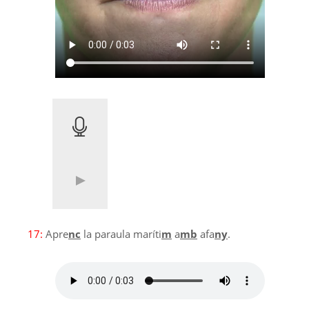
17:
Apre
nc
la paraula maríti
m
a
mb
afa
ny
.