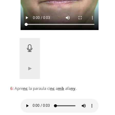
6:
Apre
nc
la paraula ci
nc
a
mb
afa
ny
.