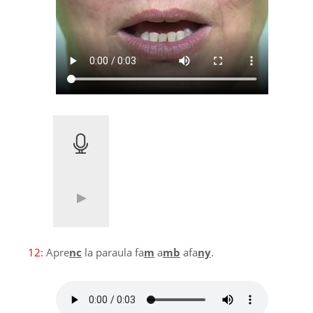
12:
Apre
nc
la paraula fa
m
a
mb
afa
ny
.