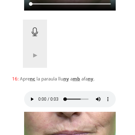
16:
Apre
nc
la paraula llu
ny
a
mb
afa
ny
.