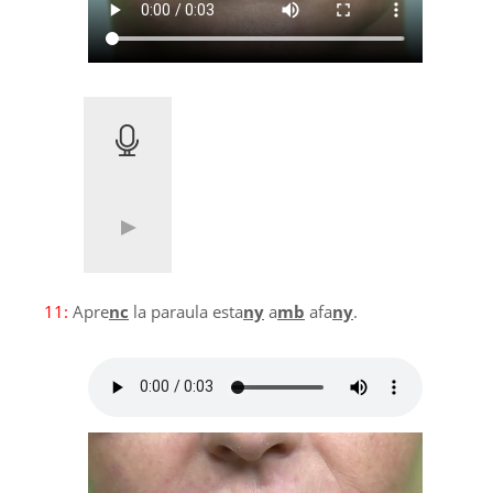
11:
Apre
nc
la paraula esta
ny
a
mb
afa
ny
.