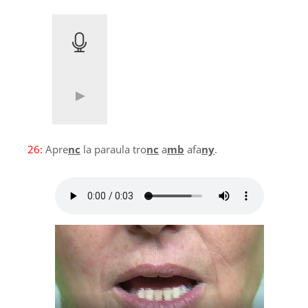
26:
Apre
nc
la paraula tro
nc
a
mb
afa
ny
.