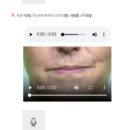
8:
Apre
nc
la paraula costu
m
a
mb
afa
ny
.