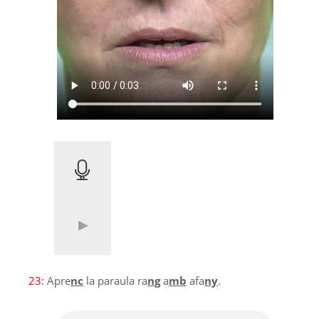
23:
Apre
nc
la paraula ra
ng
a
mb
afa
ny
.