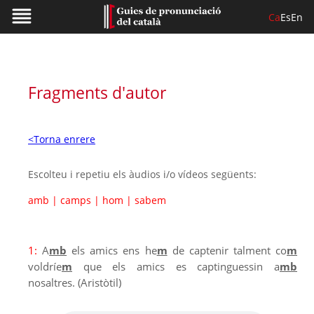
Ca
Es
En
Fragments d'autor
<Torna enrere
Escolteu i repetiu els àudios i/o vídeos següents:
amb
|
camps
|
hom
|
sabem
1:
A
mb
els amics ens he
m
de captenir talment co
m
voldríe
m
que els amics es captinguessin a
mb
nosaltres. (Aristòtil)